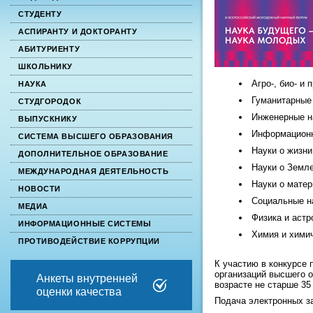
СТУДЕНТУ
АСПИРАНТУ И ДОКТОРАНТУ
АБИТУРИЕНТУ
ШКОЛЬНИКУ
Агро-, био- и
НАУКА
Гуманитарные
СТУДГОРОДОК
Инженерные н
ВЫПУСКНИКУ
Информационн
СИСТЕМА ВЫСШЕГО ОБРАЗОВАНИЯ
Науки о жизни
ДОПОЛНИТЕЛЬНОЕ ОБРАЗОВАНИЕ
Науки о Земле
МЕЖДУНАРОДНАЯ ДЕЯТЕЛЬНОСТЬ
Науки о мате
НОВОСТИ
Социальные н
МЕДИА
Физика и аст
ИНФОРМАЦИОННЫЕ СИСТЕМЫ
Химия и хими
ПРОТИВОДЕЙСТВИЕ КОРРУПЦИИ
К участию в конкурсе
организаций высшего 
Анкеты внутренней
возрасте не старше 35
оценки качества
Подача электронных з