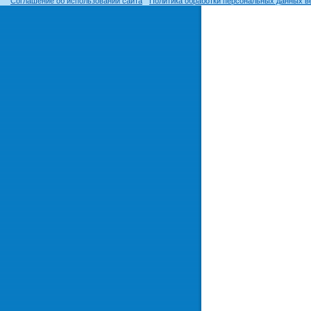
Соглашение об использовании сайта
Политика обработки персональных данных в
© ОГУ, 1999–2026. При использовании материалов сайта
гиперссылка
обязательна!