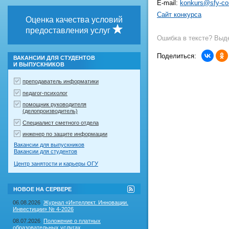
E-mail:
konkurs@sfy-con
Сайт конкурса
Оценка качества условий
предоставления услуг
Ошибка в тексте? Выде
Поделиться:
ВАКАНСИИ ДЛЯ СТУДЕНТОВ
И ВЫПУСКНИКОВ
преподаватель информатики
педагог-психолог
помощник руководителя
(делопроизводитель)
Специалист сметного отдела
инженер по защите информации
Вакансии для выпускников
Вакансии для студентов
Центр занятости и карьеры ОГУ
RSS-
НОВОЕ НА СЕРВЕРЕ
лента
"Новое
06.08.2026
Журнал «Интеллект. Инновации.
на
Инвестиции» № 4-2026
сервере"
08.07.2026
Положение о платных
образовательных услугах