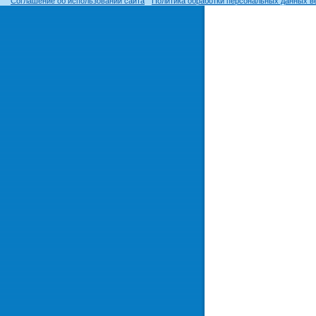
Соглашение об использовании сайта
Политика обработки персональных данных в
© ОГУ, 1999–2026. При использовании материалов сайта
гиперссылка
обязательна!