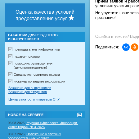
Прием заявок и работ
условиях участия раз
Оценка качества условий
Не упустите шанс зая
признание!
предоставления услуг
ВАКАНСИИ ДЛЯ СТУДЕНТОВ
Ошибка в тексте? Выде
И ВЫПУСКНИКОВ
Поделиться:
преподаватель информатики
педагог-психолог
помощник руководителя
(делопроизводитель)
Специалист сметного отдела
инженер по защите информации
Вакансии для выпускников
Вакансии для студентов
Центр занятости и карьеры ОГУ
RSS-
НОВОЕ НА СЕРВЕРЕ
лента
"Новое
06.08.2026
Журнал «Интеллект. Инновации.
на
Инвестиции» № 4-2026
сервере"
08.07.2026
Положение о платных
образовательных услугах