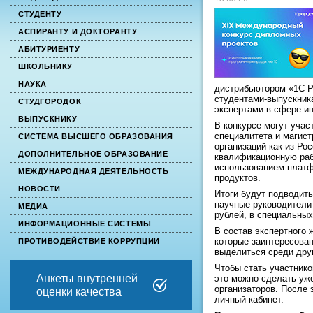
СТУДЕНТУ
АСПИРАНТУ И ДОКТОРАНТУ
АБИТУРИЕНТУ
ШКОЛЬНИКУ
НАУКА
дистрибьютором «1С-Р
студентами-выпускника
СТУДГОРОДОК
экспертами в сфере и
ВЫПУСКНИКУ
В конкурсе могут учас
специалитета и магис
СИСТЕМА ВЫСШЕГО ОБРАЗОВАНИЯ
организаций как из Ро
ДОПОЛНИТЕЛЬНОЕ ОБРАЗОВАНИЕ
квалификационную раб
использованием платф
МЕЖДУНАРОДНАЯ ДЕЯТЕЛЬНОСТЬ
продуктов.
НОВОСТИ
Итоги будут подводить
научные руководители 
МЕДИА
рублей, в специальных
ИНФОРМАЦИОННЫЕ СИСТЕМЫ
В состав экспертного
которые заинтересован
ПРОТИВОДЕЙСТВИЕ КОРРУПЦИИ
выделиться среди друг
Чтобы стать участник
Анкеты внутренней
это можно сделать уже
организаторов. После
оценки качества
личный кабинет.