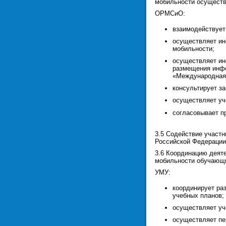
мобильности осущест
ОРМСиО:
взаимодействует
осуществляет ин
мобильности;
осуществляет ин
размещения инфо
«Международная 
консультирует з
осуществляет уч
согласовывает п
3.5 Содействие участ
Российской Федерации
3.6 Координацию деят
мобильности обучающ
УМУ:
координирует ра
учебных планов;
осуществляет уч
осуществляет пе