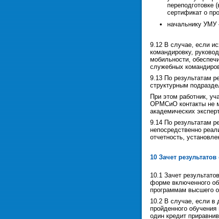
переподготовке 
сертификат о пр
начальнику УМУ 
9.12 В случае, если 
командировку, руково
мобильности, обеспеч
служебных командиров
9.13 По результатам 
структурным подразде
При этом работник, у
ОРМСиО контакты не м
академических экспер
9.14 По результатам 
непосредственно реал
отчетность, установл
10 Зачет результато
10.1 Зачет результат
форме включенного об
программам высшего о
10.2 В случае, если в
пройденного обучения 
один кредит приравнив