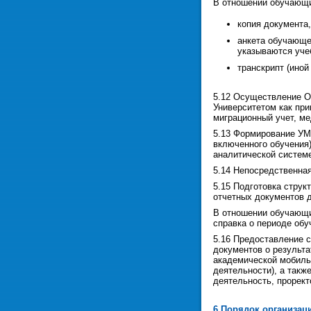
В отношении обучающи
копия документа
анкета обучающе
указываются уче
транскрипт (ино
5.12 Осуществление О
Университетом как пр
миграционный учет, ме
5.13 Формирование УМ
включенного обучения
аналитической систем
5.14 Непосредственна
5.15 Подготовка стру
отчетных документов 
В отношении обучающи
справка о периоде обу
5.16 Предоставление 
документов о результ
академической мобильн
деятельности), а так
деятельность, прорек
6 Порядок организац