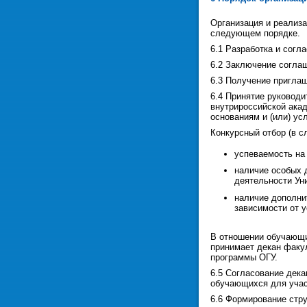
Организация и реализ
следующем порядке.
6.1 Разработка и согл
6.2 Заключение соглаш
6.3 Получение приглаш
6.4 Принятие руководи
внутрироссийской акад
основаниям и (или) у
Конкурсный отбор (в 
успеваемость на
наличие особых 
деятельности Ун
наличие дополни
зависимости от 
В отношении обучающи
принимает декан факул
программы ОГУ.
6.5 Согласование дека
обучающихся для учас
6.6 Формирование стр