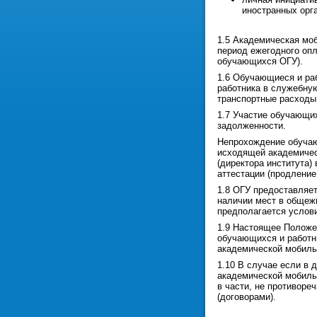
иностранных орг
1.5 Академическая мо
период ежегодного опл
обучающихся ОГУ).
1.6 Обучающиеся и ра
работника в служебную
транспортные расходы
1.7 Участие обучающи
задолженности.
Непрохождение обучающ
исходящей академичес
(директора института
аттестации (продление
1.8 ОГУ предоставляе
наличии мест в общежи
предполагается услов
1.9 Настоящее Положен
обучающихся и работн
академической мобиль
1.10 В случае если в 
академической мобиль
в части, не противор
(договорами).