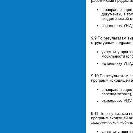
работниками предоста
в направляющее 
документы, в то
академической м
начальнику УНИД
9.9 По результатам в
структурным подразде
участнику прогр
мобильности (спр
начальнику УНИД
9.10 По результатам п
программ исходящей а
в направляющее 
переподготовке),
начальнику УМУ 
9.11 По результатам п
программ входящей ак
академической мобиль
участнику прогр