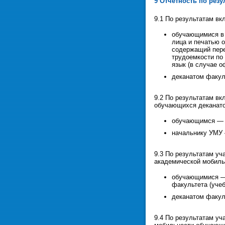
9 Отчетность по рез
9.1 По результатам в
обучающимися в 
лица и печатью о
содержащий пере
трудоемкости по 
язык (в случае 
деканатом факул
9.2 По результатам вк
обучающихся деканато
обучающимся — с
начальнику УМУ 
9.3 По результатам уч
академической мобиль
обучающимися — 
факультета (учеб
деканатом факул
9.4 По результатам уч