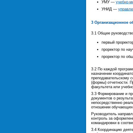
УМУ —
учебно-м
УНИД —
управле
3 Организационное о
3.1 Общее руководств
первый проректо
проректор по на
проректор по об
3.2 По каждой програ
назначении координато
преподавательскому с
(формы) отчетности. 
факультета или учебн
3.3 Формирование и пр
документов о результ
непосредственно реал
отношении обучающихс
Руководитель направл
контроль за оформлени
командировки в соотв
3.4 Координацию деят