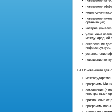
повышение качес
повышение эффек
индивидуализаци
повышение компе
организаций;
интернационализ
улучшение взаим
международной с
обеспечение дос
инфраструктуре;
установление эф
повышение конку
1.4 Основаниями для о
межгосударствен
программы Минис
соглашения (о п
иностранными ор
приглашения от 
программы повыш
личная инициати