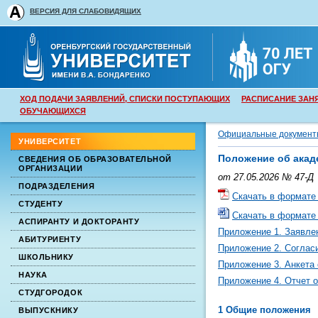
ВЕРСИЯ ДЛЯ СЛАБОВИДЯЩИХ
ХОД ПОДАЧИ ЗАЯВЛЕНИЙ, СПИСКИ ПОСТУПАЮЩИХ
РАСПИСАНИЕ ЗАН
ОБУЧАЮЩИХСЯ
Официальные документ
УНИВЕРСИТЕТ
Положение об акад
СВЕДЕНИЯ ОБ ОБРАЗОВАТЕЛЬНОЙ
ОРГАНИЗАЦИИ
от 27.05.2026 № 47-Д
ПОДРАЗДЕЛЕНИЯ
Скачать в формате
СТУДЕНТУ
Скачать в формат
АСПИРАНТУ И ДОКТОРАНТУ
Приложение 1. Заявле
АБИТУРИЕНТУ
Приложение 2. Соглас
ШКОЛЬНИКУ
Приложение 3. Анкета
НАУКА
Приложение 4. Отчет 
СТУДГОРОДОК
1 Общие положения
ВЫПУСКНИКУ