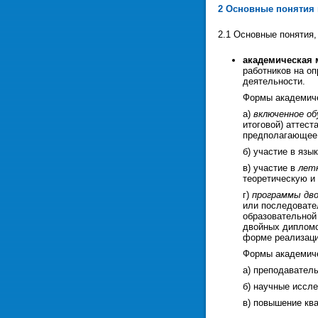
2 Основные понятия
2.1 Основные понятия
академическая 
работников на о
деятельности.
Формы академич
а)
включенное об
итоговой) аттест
предполагающее 
б) участие в язы
в) участие в
летн
теоретическую и
г)
программы дв
или последовате
образовательной
двойных дипломо
форме реализаци
Формы академиче
а) преподавател
б) научные иссле
в) повышение кв