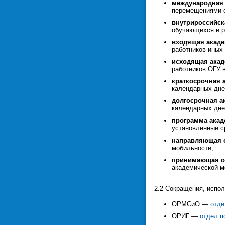
международная
перемещениями о
внутрироссийск
обучающихся и р
входящая акад
работников иных 
исходящая акад
работников ОГУ в
краткосрочная 
календарных дне
долгосрочная а
календарных дне
программа акад
установленные с
направляющая 
мобильности;
принимающая о
академической м
2.2 Сокращения, испо
ОРМСиО —
отде
ОРИГ —
отдел п