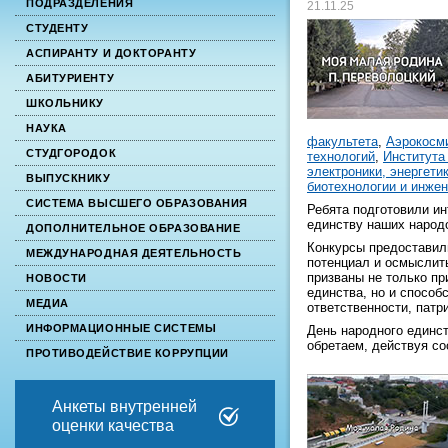
ПОДРАЗДЕЛЕНИЯ
21.11.25
СТУДЕНТУ
АСПИРАНТУ И ДОКТОРАНТУ
АБИТУРИЕНТУ
ШКОЛЬНИКУ
НАУКА
факультета
,
Аэрокосми
СТУДГОРОДОК
технологий
,
Института
электроники, энергетик
ВЫПУСКНИКУ
биотехнологии и инже
СИСТЕМА ВЫСШЕГО ОБРАЗОВАНИЯ
Ребята подготовили и
единству наших народо
ДОПОЛНИТЕЛЬНОЕ ОБРАЗОВАНИЕ
Конкурсы предоставили
МЕЖДУНАРОДНАЯ ДЕЯТЕЛЬНОСТЬ
потенциал и осмыслить
призваны не только пр
НОВОСТИ
единства, но и способ
МЕДИА
ответственности, патр
ИНФОРМАЦИОННЫЕ СИСТЕМЫ
День народного единст
обретаем, действуя с
ПРОТИВОДЕЙСТВИЕ КОРРУПЦИИ
Анкеты внутренней
оценки качества