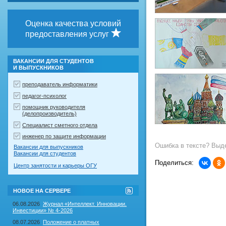
Оценка качества условий
предоставления услуг
ВАКАНСИИ ДЛЯ СТУДЕНТОВ
И ВЫПУСКНИКОВ
преподаватель информатики
педагог-психолог
помощник руководителя
(делопроизводитель)
Специалист сметного отдела
инженер по защите информации
Ошибка в тексте? Выде
Вакансии для выпускников
Вакансии для студентов
Поделиться:
Центр занятости и карьеры ОГУ
RSS-
НОВОЕ НА СЕРВЕРЕ
лента
"Новое
06.08.2026
Журнал «Интеллект. Инновации.
на
Инвестиции» № 4-2026
сервере"
08.07.2026
Положение о платных