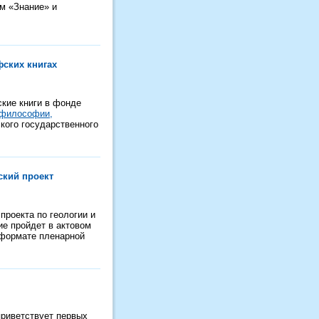
м «Знание» и
ских книгах
ские книги в фонде
философии,
кого государственного
ский проект
проекта по геологии и
ие пройдет в актовом
 формате пленарной
приветствует первых