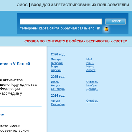
|
ЭИОС
ВХОД ДЛЯ ЗАРЕГИСТРИРОВАННЫХ ПОЛЬЗОВАТЕЛЕЙ
сообщить
телефоны
карта сайта
обратная связь
english
об
ошибке
СЛУЖБА ПО КОНТРАКТУ В ВОЙСКАХ БЕСПИЛОТНЫХ СИСТЕМ
2026 год
Январь
Май
Февраль
Июнь
стие в V Летней
Март
Июль
Апрель
Август
2025 год
я активистов
Июль
Октябрь
ящено Году единства
Август
Ноябрь
 Федерации
Сентябрь
Декабрь
 массмедиа у
2024 год
Август
Октябрь
Сентябрь
я»
итета имени
росветительской