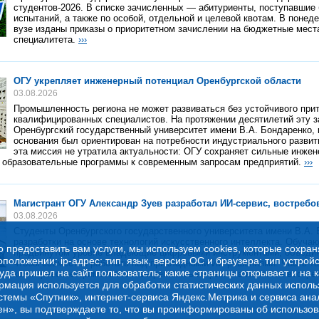
студентов-2026. В списке зачисленных — абитуриенты, поступавшие
испытаний, а также по особой, отдельной и целевой квотам. В понедел
вузе изданы приказы о приоритетном зачислении на бюджетные мест
специалитета.
›››
ОГУ укрепляет инженерный потенциал Оренбургской области
03.08.2026
Промышленность региона не может развиваться без устойчивого при
квалифицированных специалистов. На протяжении десятилетий эту 
Оренбургский государственный университет имени В.А. Бондаренко,
основания был ориентирован на потребности индустриального развит
эта миссия не утратила актуальности: ОГУ сохраняет сильные инжен
т образовательные программы к современным запросам предприятий.
›››
Магистрант ОГУ Александр Зуев разработал ИИ-сервис, востреб
03.08.2026
Студенты Оренбургского государственного университета имени В.А.
разработки на основе технологий искусственного интеллекта. Обуча
о предоставить вам услуги, мы используем cookies, которые сохра
продвинутом уровне владеющие цифровыми инструментами, объедин
оложении; ip-адрес; тип, язык, версия ОС и браузера; тип устройс
чтобы совместно работать над прикладными ИИ-решениями. Часть та
куда пришел на сайт пользователь; какие страницы открывает и на 
коммерческое применение и закрепились на рынке в качестве востре
рмация используется для обработки статистических данных испол
стемы «Спутник», интернет-сервиса Яндекс.Метрика и сервиса ана
ен», вы подтверждаете то, что вы проинформированы об использов