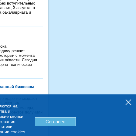
 без вступительных
ьник, 3 августа, в
а бакалавриата и
тока
задачу решает
 который с момента
ия области. Сегодня
ерно-технические
ованный бизнесом
 Бондаренко создают
ющиеся, на
няются на
яются в команды,
тва и
ких проектов получили
какие кнопки
бованных ИТ-
ьзования
Согласен
литики
ании cookies