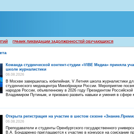
ЯТИЙ
ГРАФИК ЛИКВИДАЦИИ ЗАДОЛЖЕННОСТЕЙ ОБУЧАЮЩИХСЯ
ета
Команда студенческой контент-студии «VIBE Медиа» приняла уча
школе журналистики
06.08.2026
В Москве завершилась юбилейная, V Летняя школа журналистики дл
студенческого медиацентра Минобрнауки России. Мероприятие посв
народов России, объявленному в 2026 году Президентом Российской
Владимиром Путиным, и призвано развить навыки и умения в сфере
Открыта регистрация на участие в шестом сезоне «Знание.Преми
06.08.2026
Преподаватели и студенты Оренбургского государственного универс
В.А. Бондаренко приглашаются к участию в конкурсе на соискание п