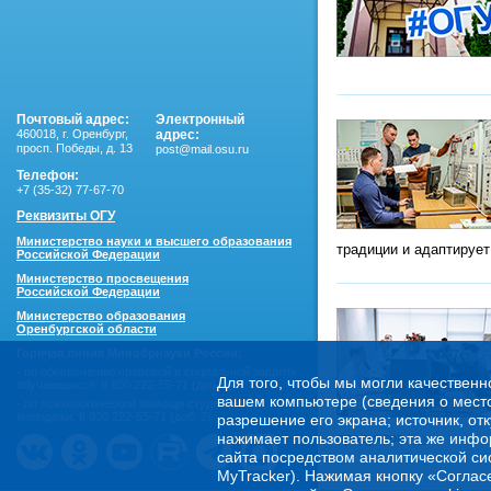
Почтовый адрес:
Электронный
460018
,
г. Оренбург,
адрес:
просп. Победы, д. 13
post@mail.osu.ru
Телефон:
+7 (35-32) 77-67-70
Реквизиты ОГУ
Министерство науки и высшего образования
традиции и адаптируе
Российской Федерации
Министерство просвещения
Российской Федерации
Министерство образования
Оренбургской области
Горячая линия Минобрнауки России:
- по обеспечению правовой и социальной защиты
Для того, чтобы мы могли качественн
обучающихся:
8 800 222-55-71 (доб. 1)
вашем компьютере (сведения о местоп
- по психологической помощи студенческой
молодежи:
8 800 222-55-71 (доб. 2)
разрешение его экрана; источник, от
нажимает пользователь; эта же инфо
продуктов.
›››
сайта посредством аналитической си
MyTracker). Нажимая кнопку «Соглас