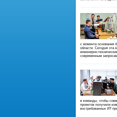
с момента основания б
области. Сегодня эта 
инженерно-технически
современным запроса
в команды, чтобы сов
проектов получили ком
востребованных ИТ-пр