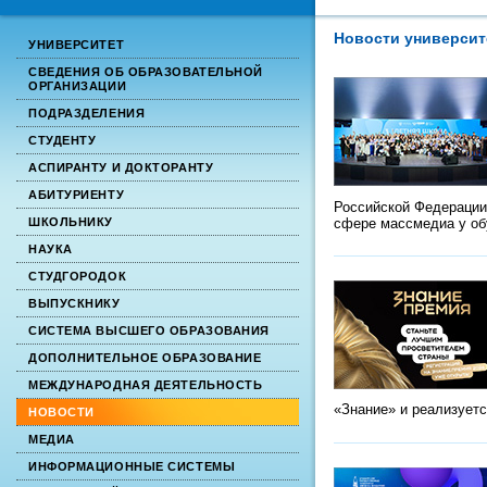
Новости университ
УНИВЕРСИТЕТ
СВЕДЕНИЯ ОБ ОБРАЗОВАТЕЛЬНОЙ
ОРГАНИЗАЦИИ
ПОДРАЗДЕЛЕНИЯ
СТУДЕНТУ
АСПИРАНТУ И ДОКТОРАНТУ
АБИТУРИЕНТУ
Российской Федерации
сфере массмедиа у о
ШКОЛЬНИКУ
НАУКА
СТУДГОРОДОК
ВЫПУСКНИКУ
СИСТЕМА ВЫСШЕГО ОБРАЗОВАНИЯ
ДОПОЛНИТЕЛЬНОЕ ОБРАЗОВАНИЕ
МЕЖДУНАРОДНАЯ ДЕЯТЕЛЬНОСТЬ
«Знание» и реализует
НОВОСТИ
МЕДИА
ИНФОРМАЦИОННЫЕ СИСТЕМЫ