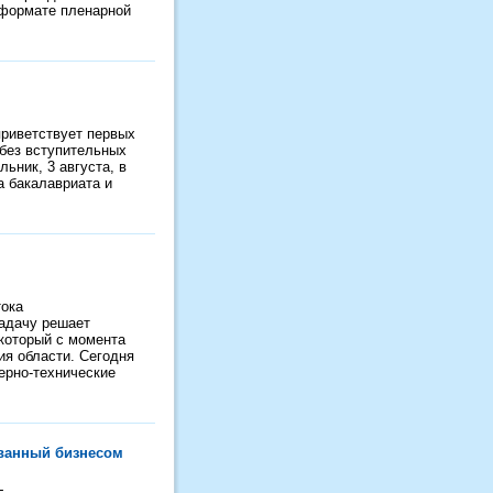
 формате пленарной
приветствует первых
 без вступительных
ьник, 3 августа, в
а бакалавриата и
тока
задачу решает
 который с момента
ия области. Сегодня
ерно-технические
ованный бизнесом