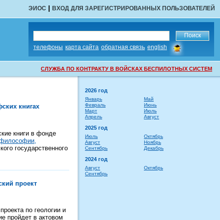
|
ЭИОС
ВХОД ДЛЯ ЗАРЕГИСТРИРОВАННЫХ ПОЛЬЗОВАТЕЛЕЙ
сообщить
телефоны
карта сайта
обратная связь
english
об
ошибке
СЛУЖБА ПО КОНТРАКТУ В ВОЙСКАХ БЕСПИЛОТНЫХ СИСТЕМ
2026 год
Январь
Май
Февраль
Июнь
ских книгах
Март
Июль
Апрель
Август
2025 год
ские книги в фонде
Июль
Октябрь
философии,
Август
Ноябрь
кого государственного
Сентябрь
Декабрь
2024 год
Август
Октябрь
Сентябрь
ский проект
проекта по геологии и
ие пройдет в актовом