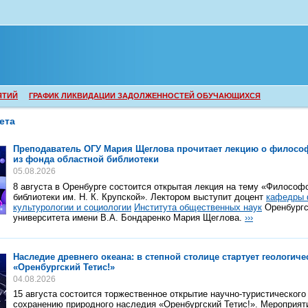
ЯТИЙ
ГРАФИК ЛИКВИДАЦИИ ЗАДОЛЖЕННОСТЕЙ ОБУЧАЮЩИХСЯ
ета
Преподаватель ОГУ Мария Щеглова прочитает лекцию о философ
из фонда областной библиотеки
05.08.2026
8 августа в Оренбурге состоится открытая лекция на тему «Философ
библиотеки им. Н. К. Крупской». Лектором выступит доцент
кафедры 
культурологии и социологии
Института общественных наук
Оренбургс
университета имени В.А. Бондаренко Мария Щеглова.
›››
Наследие древнего океана: в степной столице стартует геологиче
«Оренбургский Тетис!»
04.08.2026
15 августа состоится торжественное открытие научно-туристического 
сохранению природного наследия «Оренбургский Тетис!». Мероприят