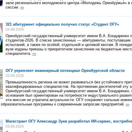
зале регионального молодежного центра «Молодежь Оренбуржья» в
сессии.
›››
321 абитуриент официально получил статус «Студент ОГУ»
04.08.2026
Оренбургский государственный университет имени В.А. Бондаренко 
студентов-2026. В списке зачисленных — абитуриенты, поступавшие
испытаний, а также по особой, отдельной и целевой квотам. В понедел
вузе изданы приказы о приоритетном зачислении на бюджетные мест
специалитета.
›››
ОГУ укрепляет инженерный потенциал Оренбургской области
03.08.2026
Промышленность региона не может развиваться без устойчивого при
квалифицированных специалистов. На протяжении десятилетий эту 
Оренбургский государственный университет имени В.А. Бондаренко,
основания был ориентирован на потребности индустриального развит
эта миссия не утратила актуальности: ОГУ сохраняет сильные инжен
т образовательные программы к современным запросам предприятий.
›››
Магистрант ОГУ Александр Зуев разработал ИИ-сервис, востреб
03.08.2026