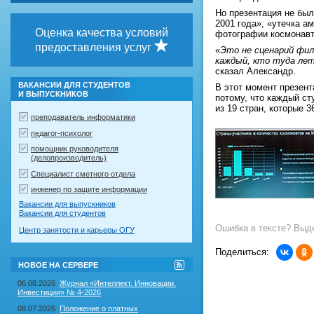
Но презентация не был
2001 года», «утечка а
Оценка качества условий
фотографии космонавто
предоставления услуг
«
Это не сценарий фи
каждый, кто туда ле
сказал Александр.
ВАКАНСИИ ДЛЯ СТУДЕНТОВ
В этот момент презент
И ВЫПУСКНИКОВ
потому, что каждый ст
из 19 стран, которые 
преподаватель информатики
педагог-психолог
помощник руководителя
(делопроизводитель)
Специалист сметного отдела
инженер по защите информации
Вакансии для выпускников
Вакансии для студентов
Ошибка в тексте? Выде
Центр занятости и карьеры ОГУ
Поделиться:
RSS-
НОВОЕ НА СЕРВЕРЕ
лента
"Новое
06.08.2026
Журнал «Интеллект. Инновации.
на
Инвестиции» № 4-2026
сервере"
08.07.2026
Положение о платных