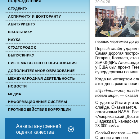
ПОДРАЗДЕЛЕНИЯ
20.04.26
СТУДЕНТУ
АСПИРАНТУ И ДОКТОРАНТУ
АБИТУРИЕНТУ
ШКОЛЬНИКУ
НАУКА
первых чертежей до д
СТУДГОРОДОК
Первый слайд ударил п
Самая дорогая постро
ВЫПУСКНИКУ
Гагарин, Королев, ста
25РКК(б)Рс Александр
СИСТЕМА ВЫСШЕГО ОБРАЗОВАНИЯ
у США был проект Fre
ДОПОЛНИТЕЛЬНОЕ ОБРАЗОВАНИЕ
супердержавы поняли:
Когда на четвертом сл
МЕЖДУНАРОДНАЯ ДЕЯТЕЛЬНОСТЬ
этот день ракета-нос
НОВОСТИ
«
Представьте, тогда 
МЕДИА
новый мир
», — сказал
ИНФОРМАЦИОННЫЕ СИСТЕМЫ
Студенты Института м
слайде. Оказывается, 
ПРОТИВОДЕЙСТВИЕ КОРРУПЦИИ
логотипами NASA, Рос
«Американский „Дестин
„Надежда“), канадская
28 000 км/ч».
Анкеты внутренней
оценки качества
Особый восторг — схе
Станция длиннее.