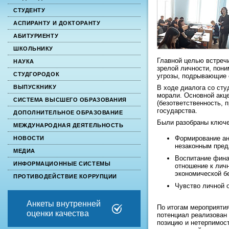
СТУДЕНТУ
АСПИРАНТУ И ДОКТОРАНТУ
АБИТУРИЕНТУ
ШКОЛЬНИКУ
Главной целью встречи
НАУКА
зрелой личности, пон
СТУДГОРОДОК
угрозы, подрывающие 
В ходе диалога со сту
ВЫПУСКНИКУ
морали. Основной акце
СИСТЕМА ВЫСШЕГО ОБРАЗОВАНИЯ
(безответственность, 
государства.
ДОПОЛНИТЕЛЬНОЕ ОБРАЗОВАНИЕ
Были разобраны ключе
МЕЖДУНАРОДНАЯ ДЕЯТЕЛЬНОСТЬ
Формирование ан
НОВОСТИ
незаконным пред
МЕДИА
Воспитание фина
ИНФОРМАЦИОННЫЕ СИСТЕМЫ
отношение к лич
экономической б
ПРОТИВОДЕЙСТВИЕ КОРРУПЦИИ
Чувство личной 
Анкеты внутренней
По итогам мероприятия
оценки качества
потенциал реализован
позицию и нетерпимос