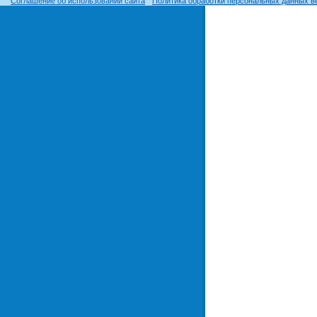
Соглашение об использовании сайта
Политика обработки персональных данных в
© ОГУ, 1999–2026. При использовании материалов сайта
гиперссылка
обязательна!