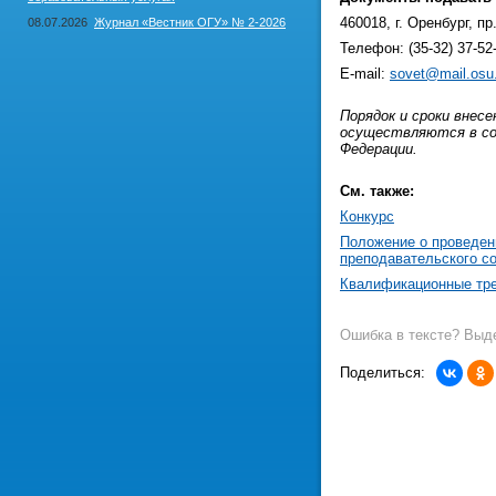
460018, г. Оренбург, п
08.07.2026
Журнал «Вестник ОГУ» № 2-2026
Телефон: (35-32) 37-52
E-mail:
sovet@mail.osu
Порядок и сроки внесе
осуществляются в со
Федерации.
См. также:
Конкурс
Положение о проведен
преподавательского с
Квалификационные тре
Ошибка в тексте? Выде
Поделиться: