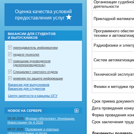
Организации судебной
деятельности
Оценка качества условий
предоставления услуг
Прикладной математи
Программного обеспе
ВАКАНСИИ ДЛЯ СТУДЕНТОВ
техники и автоматизи
И ВЫПУСКНИКОВ
Радиофизики и элект
преподаватель информатики
педагог-психолог
Систем автоматизаци
помощник руководителя
(делопроизводитель)
Специалист сметного отдела
Технической эксплуа
инженер по защите информации
Вакансии для выпускников
Физики и методики п
Вакансии для студентов
Центр занятости и карьеры ОГУ
Срок приема документо
Дата проведения конку
RSS-
НОВОЕ НА СЕРВЕРЕ
лента
Форма проведения кон
"Новое
06.08.2026
Журнал «Интеллект. Инновации.
на
Срок заключения трудо
Инвестиции» № 4-2026
сервере"
08.07.2026
Положение о платных
Документы подавать 
образовательных услугах