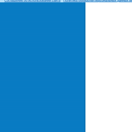
Соглашение об использовании сайта
Политика обработки персональных данных в
© ОГУ, 1999–2026. При использовании материалов сайта
гиперссылка
обязательна!