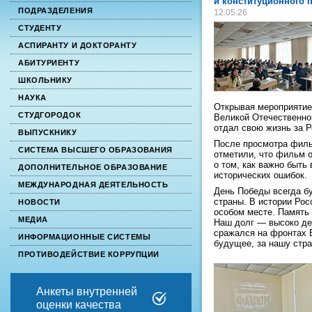
и конституционного 
ПОДРАЗДЕЛЕНИЯ
12.05.26
СТУДЕНТУ
АСПИРАНТУ И ДОКТОРАНТУ
АБИТУРИЕНТУ
ШКОЛЬНИКУ
НАУКА
Открывая мероприятие
СТУДГОРОДОК
Великой Отечественной
отдал свою жизнь за Р
ВЫПУСКНИКУ
После просмотра филь
СИСТЕМА ВЫСШЕГО ОБРАЗОВАНИЯ
отметили, что фильм о
о том, как важно быть
ДОПОЛНИТЕЛЬНОЕ ОБРАЗОВАНИЕ
исторических ошибок.
МЕЖДУНАРОДНАЯ ДЕЯТЕЛЬНОСТЬ
День Победы всегда б
страны. В истории Ро
НОВОСТИ
особом месте. Память 
МЕДИА
Наш долг — высоко дер
сражался на фронтах 
ИНФОРМАЦИОННЫЕ СИСТЕМЫ
будущее, за нашу стра
ПРОТИВОДЕЙСТВИЕ КОРРУПЦИИ
Анкеты внутренней
оценки качества