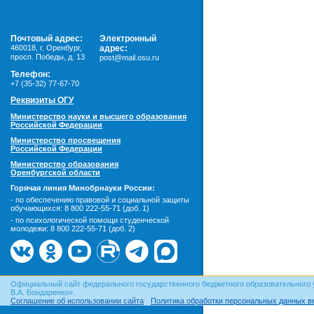
Почтовый адрес:
Электронный
460018
,
г. Оренбург,
адрес:
просп. Победы, д. 13
post@mail.osu.ru
Телефон:
+7 (35-32) 77-67-70
Реквизиты ОГУ
Министерство науки и высшего образования
Российской Федерации
Министерство просвещения
Российской Федерации
Министерство образования
Оренбургской области
Горячая линия Минобрнауки России:
- по обеспечению правовой и социальной защиты
обучающихся:
8 800 222-55-71 (доб. 1)
- по психологической помощи студенческой
молодежи:
8 800 222-55-71 (доб. 2)
Официальный сайт федерального государственного бюджетного образовательного 
В.А. Бондаренко».
Соглашение об использовании сайта
Политика обработки персональных данных в
© ОГУ, 1999–2026. При использовании материалов сайта
гиперссылка
обязательна!