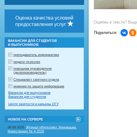
Оценка качества условий
Ошибка в тексте? Выде
предоставления услуг
Поделиться:
ВАКАНСИИ ДЛЯ СТУДЕНТОВ
И ВЫПУСКНИКОВ
преподаватель информатики
педагог-психолог
помощник руководителя
(делопроизводитель)
Специалист сметного отдела
инженер по защите информации
Вакансии для выпускников
Вакансии для студентов
Центр занятости и карьеры ОГУ
RSS-
НОВОЕ НА СЕРВЕРЕ
лента
"Новое
06.08.2026
Журнал «Интеллект. Инновации.
на
Инвестиции» № 4-2026
сервере"