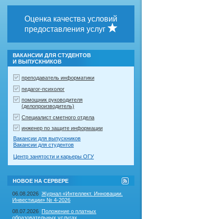
Оценка качества условий
предоставления услуг
ВАКАНСИИ ДЛЯ СТУДЕНТОВ
И ВЫПУСКНИКОВ
преподаватель информатики
педагог-психолог
помощник руководителя
(делопроизводитель)
Специалист сметного отдела
инженер по защите информации
Вакансии для выпускников
Вакансии для студентов
Центр занятости и карьеры ОГУ
RSS-
НОВОЕ НА СЕРВЕРЕ
лента
"Новое
06.08.2026
Журнал «Интеллект. Инновации.
на
Инвестиции» № 4-2026
сервере"
08.07.2026
Положение о платных
образовательных услугах