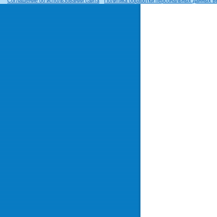
Соглашение об использовании сайта
Политика обработки персональных данных в
© ОГУ, 1999–2026. При использовании материалов сайта
гиперссылка
обязательна!