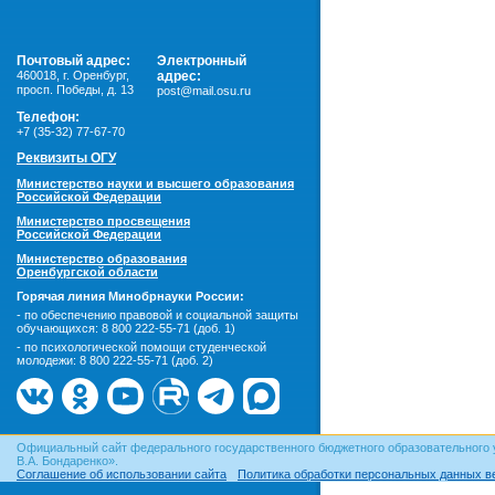
Почтовый адрес:
Электронный
460018
,
г. Оренбург,
адрес:
просп. Победы, д. 13
post@mail.osu.ru
Телефон:
+7 (35-32) 77-67-70
Реквизиты ОГУ
Министерство науки и высшего образования
Российской Федерации
Министерство просвещения
Российской Федерации
Министерство образования
Оренбургской области
Горячая линия Минобрнауки России:
- по обеспечению правовой и социальной защиты
обучающихся:
8 800 222-55-71 (доб. 1)
- по психологической помощи студенческой
молодежи:
8 800 222-55-71 (доб. 2)
Официальный сайт федерального государственного бюджетного образовательного 
В.А. Бондаренко».
Соглашение об использовании сайта
Политика обработки персональных данных в
© ОГУ, 1999–2026. При использовании материалов сайта
гиперссылка
обязательна!