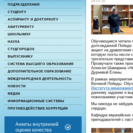
08.05.26
ПОДРАЗДЕЛЕНИЯ
СТУДЕНТУ
АСПИРАНТУ И ДОКТОРАНТУ
АБИТУРИЕНТУ
ШКОЛЬНИКУ
Обучающиеся читали п
НАУКА
долгожданной Победе.
СТУДГОРОДОК
акцент на драматизме 
которую поэты несли с
ВЫПУСКНИКУ
трогательно представ
Прозвучали также про
СИСТЕМА ВЫСШЕГО ОБРАЗОВАНИЯ
Алексея Шамарина «Ник
ДОПОЛНИТЕЛЬНОЕ ОБРАЗОВАНИЕ
Дурневой Елены.
В рамках мероприятия
МЕЖДУНАРОДНАЯ ДЕЯТЕЛЬНОСТЬ
Великой Победы. Об
НОВОСТИ
Института менеджмент
данному заданию и вы
МЕДИА
пожеланиями участни
ИНФОРМАЦИОННЫЕ СИСТЕМЫ
Мы никогда не забудем
сердцах.
ПРОТИВОДЕЙСТВИЕ КОРРУПЦИИ
Кафедра евразийских 
преподавателей с нас
Анкеты внутренней
оценки качества