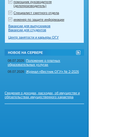
помощник руководителя
(делопроизводитель)
Специалист сметного отдела
инженер по защите информации
Вакансии для выпускников
Вакансии для студентов
Центр занятости и карьеры ОГУ
RSS-
НОВОЕ НА СЕРВЕРЕ
лента
"Новое
08.07.2026
Положение о платных
на
образовательных услугах
сервере"
08.07.2026
Журнал «Вестник ОГУ» № 2-2026
Сведения о доходах, расходах, об имуществе и
обязательствах имущественного характера