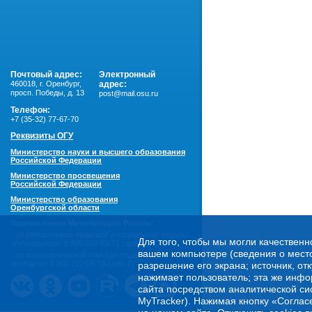
Почтовый адрес:
Электронный
460018
,
г. Оренбург,
адрес:
просп. Победы, д. 13
post@mail.osu.ru
Телефон:
+7 (35-32) 77-67-70
Реквизиты ОГУ
Министерство науки и высшего образования
Российской Федерации
Министерство просвещения
Российской Федерации
Министерство образования
Оренбургской области
Горячая линия Минобрнауки России:
- по обеспечению правовой и социальной защиты
Для того, чтобы мы могли качественн
обучающихся:
8 800 222-55-71 (доб. 1)
вашем компьютере (сведения о местоп
- по психологической помощи студенческой
молодежи:
8 800 222-55-71 (доб. 2)
разрешение его экрана; источник, от
нажимает пользователь; эта же инфо
сайта посредством аналитической си
MyTracker). Нажимая кнопку «Соглас