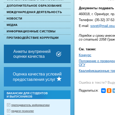
ДОПОЛНИТЕЛЬНОЕ ОБРАЗОВАНИЕ
Документы подавать 
МЕЖДУНАРОДНАЯ ДЕЯТЕЛЬНОСТЬ
460018, г. Оренбург, п
НОВОСТИ
Телефон: (35-32) 37-52
МЕДИА
E-mail:
sovet@mail.osu
ИНФОРМАЦИОННЫЕ СИСТЕМЫ
Порядок и сроки внес
ПРОТИВОДЕЙСТВИЕ КОРРУПЦИИ
со статьей 1058 Граж
См. также:
Анкеты внутренней
Конкурс
оценки качества
Положение о проведен
ОГУ
Квалификационные тре
Оценка качества условий
предоставления услуг
Ошибка в тексте? Выде
Поделиться:
ВАКАНСИИ ДЛЯ СТУДЕНТОВ
И ВЫПУСКНИКОВ
преподаватель информатики
педагог-психолог