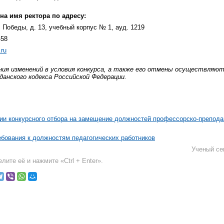
на имя ректора по адресу:
р. Победы, д. 13, учебный корпус № 1, ауд. 1219
-58
.ru
ения изменений в условия конкурса, а также его отмены осуществля
данского кодекса Российской Федерации.
ии конкурсного отбора на замещение должностей профессорско-препода
бования к должностям педагогических работников
Ученый се
лите её и нажмите «Ctrl + Enter».