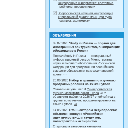
конференция «Энергетика: состояние,
проблемы, перспективы»
Всероссийская научная конференция
«Евразийский диалог: язык, культура,
политика, экономика»
ОБЪЯВЛЕНИЯ
09.07.2026
Study in Russia — портал для
иностранных абитуриентов, выбирающих
образование в России
Портал Study in Russia — официальный
информационный ресурс Министерства
науки и высшего образования Российской
Федерации для продвижения российского
высшего образования на международной
арене.
›››
25.06.2026
Набор в группы по изучению
программирования на языке Python
Уважаемые учащиеся!
Университетская
физико-математическая школа
ОГУ
объявляет набор на 2026/27 учебный год в
группы по изучению программирования на
языке Python.
›››
14.05.2026
Стань автором медиапроекта:
объявлен конкурс «Российская
идентичность» для студентов,
магистрантов и аспирантов
Стартовала заявочная кампания