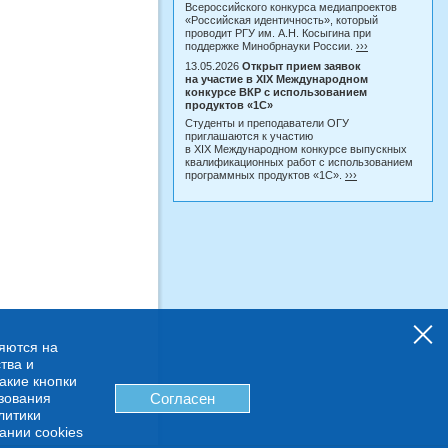
Всероссийского конкурса медиапроектов
«Российская идентичность», который
проводит РГУ им. А.Н. Косыгина при
поддержке Минобрнауки России.
›››
13.05.2026
Открыт прием заявок
на участие в XIX Международном
конкурсе ВКР с использованием
продуктов «1С»
Студенты и преподаватели ОГУ
приглашаются к участию
в XIX Международном конкурсе выпускных
квалификационных работ с использованием
программных продуктов «1С».
›››
няются на
тва и
какие кнопки
ьзования
Согласен
литики
ании cookies