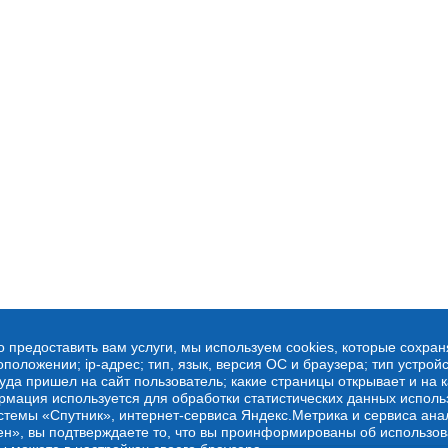
о предоставить вам услуги, мы используем cookies, которые сохра
оложении; ip-адрес; тип, язык, версия ОС и браузера; тип устройс
куда пришел на сайт пользователь; какие страницы открывает и на 
рмация используется для обработки статистических данных испол
стемы «Спутник», интернет-сервиса Яндекс.Метрика и сервиса ана
ен», вы подтверждаете то, что вы проинформированы об использов