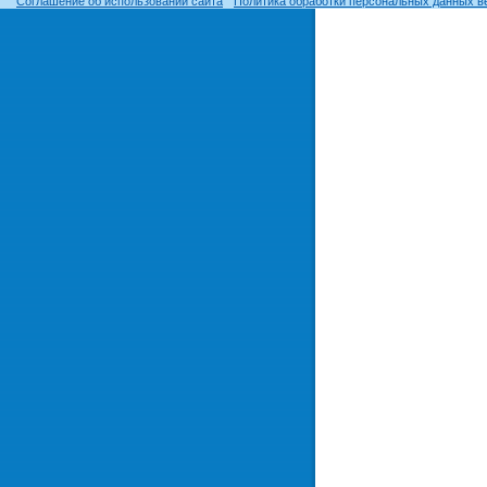
Соглашение об использовании сайта
Политика обработки персональных данных в
© ОГУ, 1999–2026. При использовании материалов сайта
гиперссылка
обязательна!