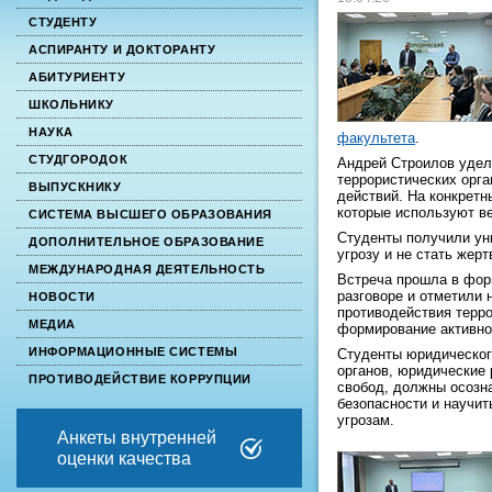
СТУДЕНТУ
АСПИРАНТУ И ДОКТОРАНТУ
АБИТУРИЕНТУ
ШКОЛЬНИКУ
НАУКА
факультета
.
СТУДГОРОДОК
Андрей Строилов удел
террористических орга
ВЫПУСКНИКУ
действий. На конкрет
которые используют в
СИСТЕМА ВЫСШЕГО ОБРАЗОВАНИЯ
Студенты получили уни
ДОПОЛНИТЕЛЬНОЕ ОБРАЗОВАНИЕ
угрозу и не стать жер
МЕЖДУНАРОДНАЯ ДЕЯТЕЛЬНОСТЬ
Встреча прошла в фор
разговоре и отметили
НОВОСТИ
противодействия терро
МЕДИА
формирование активно
ИНФОРМАЦИОННЫЕ СИСТЕМЫ
Студенты юридическог
органов, юридические 
ПРОТИВОДЕЙСТВИЕ КОРРУПЦИИ
свобод, должны осозн
безопасности и научи
угрозам.
Анкеты внутренней
оценки качества