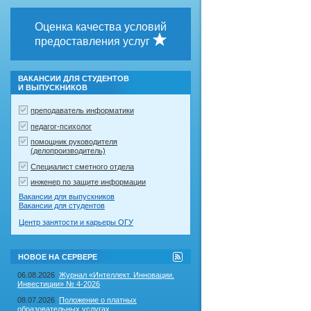
Оценка качества условий
предоставления услуг
ВАКАНСИИ ДЛЯ СТУДЕНТОВ
И ВЫПУСКНИКОВ
преподаватель информатики
педагог-психолог
помощник руководителя
(делопроизводитель)
Специалист сметного отдела
инженер по защите информации
Вакансии для выпускников
Вакансии для студентов
Центр занятости и карьеры ОГУ
RSS-
НОВОЕ НА СЕРВЕРЕ
лента
"Новое
06.08.2026
Журнал «Интеллект. Инновации.
на
Инвестиции» № 4-2026
сервере"
08.07.2026
Положение о платных
образовательных услугах