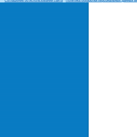
Соглашение об использовании сайта
Политика обработки персональных данных в
© ОГУ, 1999–2026. При использовании материалов сайта
гиперссылка
обязательна!