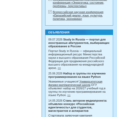
конференция «Энергетика: состояние,
проблемы, перспективы»
Всероссийская научная конференция
«Евразийский диалог: язык, культура,
политика, экономика»
ОБЪЯВЛЕНИЯ
09.07.2026
Study in Russia — портал для
иностранных абитуриентов, выбирающих
образование в России
Портал Study in Russia — официальный
информационный ресурс Министерства
науки и высшего образования Российской
Федерации для продвижения российского
высшего образования на международной
арене.
›››
25.06.2026
Набор в группы по изучению
программирования на языке Python
Уважаемые учащиеся!
Университетская
физико-математическая школа
ОГУ
объявляет набор на 2026/27 учебный год в
группы по изучению программирования на
языке Python.
›››
14.05.2026
Стань автором медиапроекта:
объявлен конкурс «Российская
идентичность» для студентов,
магистрантов и аспирантов
Стартовала заявочная кампания