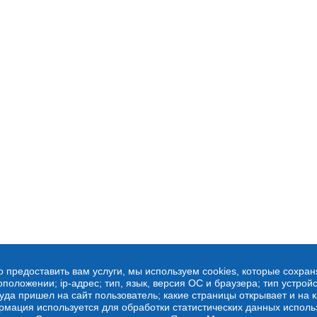
о предоставить вам услуги, мы используем cookies, которые сохра
оложении; ip-адрес; тип, язык, версия ОС и браузера; тип устройс
куда пришел на сайт пользователь; какие страницы открывает и на 
рмация используется для обработки статистических данных испол