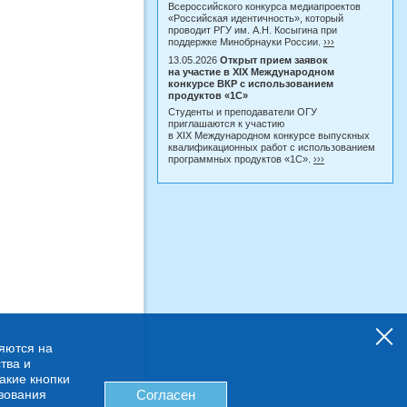
Всероссийского конкурса медиапроектов
«Российская идентичность», который
проводит РГУ им. А.Н. Косыгина при
поддержке Минобрнауки России.
›››
13.05.2026
Открыт прием заявок
на участие в XIX Международном
конкурсе ВКР с использованием
продуктов «1С»
Студенты и преподаватели ОГУ
приглашаются к участию
в XIX Международном конкурсе выпускных
квалификационных работ с использованием
программных продуктов «1С».
›››
няются на
тва и
какие кнопки
ьзования
Согласен