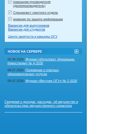
помощник руководителя
(делопроизводитель)
Специалист сметного отдела
инженер по защите информации
Вакансии для выпускников
Вакансии для студентов
Центр занятости и карьеры ОГУ
RSS-
НОВОЕ НА СЕРВЕРЕ
лента
"Новое
06.08.2026
Журнал «Интеллект. Инновации.
на
Инвестиции» № 4-2026
сервере"
08.07.2026
Положение о платных
образовательных услугах
08.07.2026
Журнал «Вестник ОГУ» № 2-2026
Сведения о доходах, расходах, об имуществе и
обязательствах имущественного характера