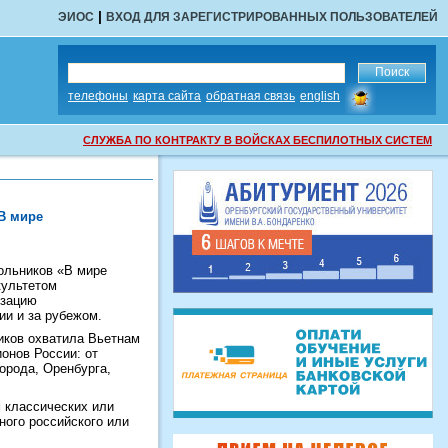
|
ЭИОС
ВХОД ДЛЯ ЗАРЕГИСТРИРОВАННЫХ ПОЛЬЗОВАТЕЛЕЙ
сообщить
телефоны
карта сайта
обратная связь
english
об
ошибке
СЛУЖБА ПО КОНТРАКТУ В ВОЙСКАХ БЕСПИЛОТНЫХ СИСТЕМ
В мире
ольников «В мире
культетом
изацию
ии и за рубежом.
ников охватила Вьетнам
онов России: от
орода, Оренбурга,
м классических или
ного российского или