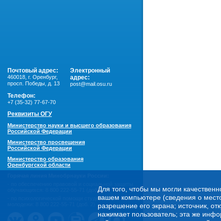
Почтовый адрес:
Электронный
460018
,
г. Оренбург,
адрес:
просп. Победы, д. 13
post@mail.osu.ru
Телефон:
+7 (35-32) 77-67-70
Реквизиты ОГУ
Министерство науки и высшего образования
Российской Федерации
Министерство просвещения
Российской Федерации
Министерство образования
Оренбургской области
Горячая линия Минобрнауки России:
- по обеспечению правовой и социальной защиты
Для того, чтобы мы могли качественн
обучающихся:
8 800 222-55-71 (доб. 1)
вашем компьютере (сведения о местоп
- по психологической помощи студенческой
молодежи:
8 800 222-55-71 (доб. 2)
разрешение его экрана; источник, от
нажимает пользователь; эта же инфо