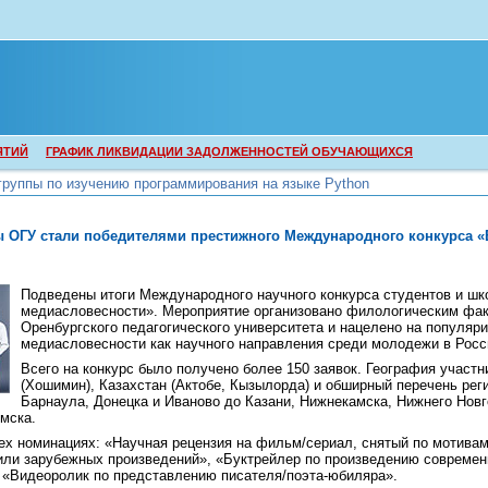
ЯТИЙ
ГРАФИК ЛИКВИДАЦИИ ЗАДОЛЖЕННОСТЕЙ ОБУЧАЮЩИХСЯ
группы по изучению программирования на языке Python
группы по изучению программирования на языке Python
 ОГУ стали победителями престижного Международного конкурса «
Подведены итоги Международного научного конкурса студентов и шк
медиасловесности». Мероприятие организовано филологическим фа
Оренбургского педагогического университета и нацелено на популяр
медиасловесности как научного направления среди молодежи в Росс
Всего на конкурс было получено более 150 заявок. География участ
(Хошимин), Казахстан (Актобе, Кызылорда) и обширный перечень реги
Барнаула, Донецка и Иваново до Казани, Нижнекамска, Нижнего Новг
мска.
ех номинациях: «Научная рецензия на фильм/сериал, снятый по мотива
или зарубежных произведений», «Буктрейлер по произведению современ
и «Видеоролик по представлению писателя/поэта-юбиляра».