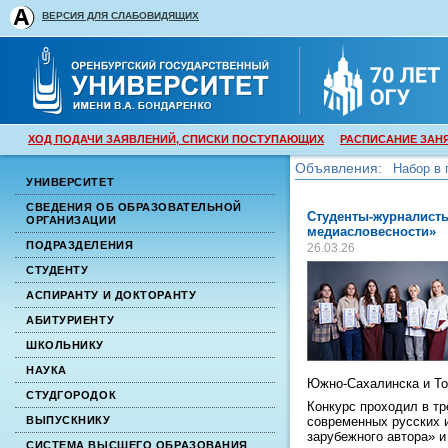
ВЕРСИЯ ДЛЯ СЛАБОВИДЯЩИХ
ХОД ПОДАЧИ ЗАЯВЛЕНИЙ, СПИСКИ ПОСТУПАЮЩИХ
РАСПИСАНИЕ ЗАН
Объявления:
Набор в 
УНИВЕРСИТЕТ
Набор в 
СВЕДЕНИЯ ОБ ОБРАЗОВАТЕЛЬНОЙ
Студенты-журналисты
ОРГАНИЗАЦИИ
медиасловесности»
ПОДРАЗДЕЛЕНИЯ
26.03.26
СТУДЕНТУ
АСПИРАНТУ И ДОКТОРАНТУ
АБИТУРИЕНТУ
ШКОЛЬНИКУ
НАУКА
Южно-Сахалинска и То
СТУДГОРОДОК
Конкурс проходил в тр
современных русских 
ВЫПУСКНИКУ
зарубежного автора» 
СИСТЕМА ВЫСШЕГО ОБРАЗОВАНИЯ