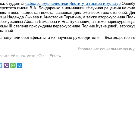
ись студенты
кафедры журналистики
Института языков и культур
Оренбу
ерситета имени В.А. Бондаренко в номинации «Научная рецензия на фи
яли весь пьедестал почета, завоевав дипломы всех трех степеней. Ди
ицы Надежда Лычева и Анастасия Турыгина, а также второкурсница По
торокурсницы Айдана Бижанова и Яна Буханевич, а также первокурсницы
омы III степени присуждены первокурснице Полине Кузнецовой, второку
олиной.
са получили сертификаты, а их научные руководители — благодарственн
Управление социальных комму
лите её и нажмите «Ctrl + Enter».