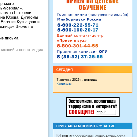
ргского
льм/сериал».
пломов I степени
лина Юзова. Дипломы
 Евгения Кузнецова и
рсницам Виолетте
ые письма.
никаций и новых медиа
СЕГОДНЯ
7 августа 2026 г., пятница
Каникулы
ПРИГЛАШАЕМ ПРИНЯТЬ УЧАСТИЕ
XVII Всероссийская научно-техническая