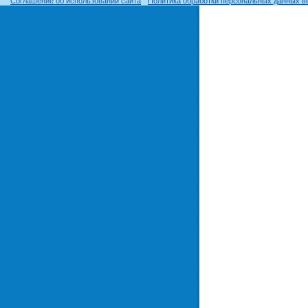
Соглашение об использовании сайта
Политика обработки персональных данных в
© ОГУ, 1999–2026. При использовании материалов сайта
гиперссылка
обязательна!