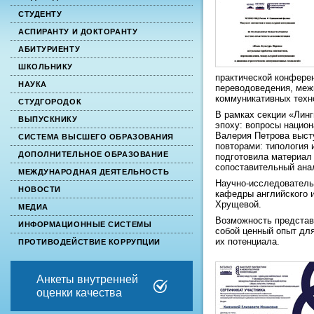
СТУДЕНТУ
АСПИРАНТУ И ДОКТОРАНТУ
АБИТУРИЕНТУ
ШКОЛЬНИКУ
практической конферен
НАУКА
переводоведения, меж
коммуникативных тех
СТУДГОРОДОК
В рамках секции «Лин
ВЫПУСКНИКУ
эпоху: вопросы нацио
Валерия Петрова выст
СИСТЕМА ВЫСШЕГО ОБРАЗОВАНИЯ
повторами: типология 
ДОПОЛНИТЕЛЬНОЕ ОБРАЗОВАНИЕ
подготовила материал 
сопоставительный анал
МЕЖДУНАРОДНАЯ ДЕЯТЕЛЬНОСТЬ
Научно-исследователь
НОВОСТИ
кафедры английского и
Хрущевой.
МЕДИА
Возможность представ
ИНФОРМАЦИОННЫЕ СИСТЕМЫ
собой ценный опыт дл
их потенциала.
ПРОТИВОДЕЙСТВИЕ КОРРУПЦИИ
Анкеты внутренней
оценки качества