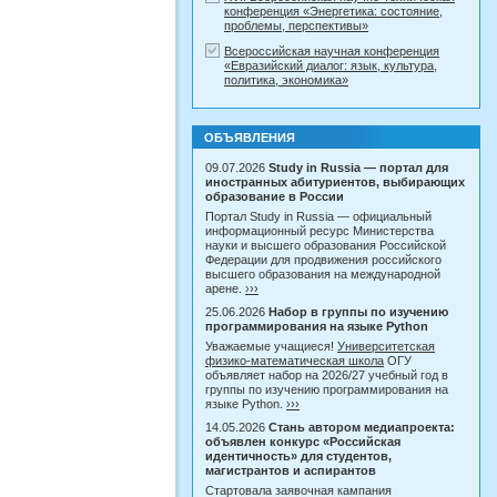
конференция «Энергетика: состояние,
проблемы, перспективы»
Всероссийская научная конференция
«Евразийский диалог: язык, культура,
политика, экономика»
ОБЪЯВЛЕНИЯ
09.07.2026
Study in Russia — портал для
иностранных абитуриентов, выбирающих
образование в России
Портал Study in Russia — официальный
информационный ресурс Министерства
науки и высшего образования Российской
Федерации для продвижения российского
высшего образования на международной
арене.
›››
25.06.2026
Набор в группы по изучению
программирования на языке Python
Уважаемые учащиеся!
Университетская
физико-математическая школа
ОГУ
объявляет набор на 2026/27 учебный год в
группы по изучению программирования на
языке Python.
›››
14.05.2026
Стань автором медиапроекта:
объявлен конкурс «Российская
идентичность» для студентов,
магистрантов и аспирантов
Стартовала заявочная кампания