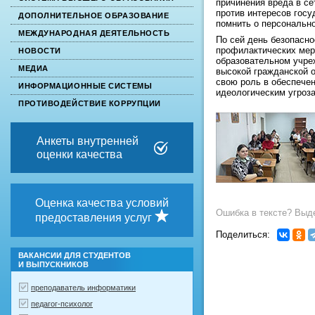
причинения вреда в се
против интересов гос
ДОПОЛНИТЕЛЬНОЕ ОБРАЗОВАНИЕ
помнить о персонально
МЕЖДУНАРОДНАЯ ДЕЯТЕЛЬНОСТЬ
По сей день безопасн
профилактических мер
НОВОСТИ
образовательном учре
МЕДИА
высокой гражданской о
свою роль в обеспече
ИНФОРМАЦИОННЫЕ СИСТЕМЫ
идеологическим угроз
ПРОТИВОДЕЙСТВИЕ КОРРУПЦИИ
Анкеты внутренней
оценки качества
Оценка качества условий
Ошибка в тексте? Выде
предоставления услуг
Поделиться:
ВАКАНСИИ ДЛЯ СТУДЕНТОВ
И ВЫПУСКНИКОВ
преподаватель информатики
педагог-психолог