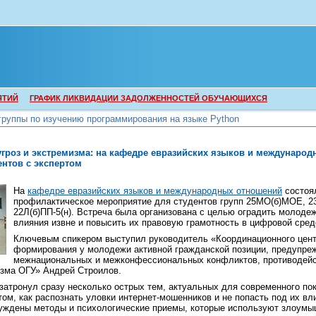
ЯТИЙ
ГРАФИК ЛИКВИДАЦИИ ЗАДОЛЖЕННОСТЕЙ ОБУЧАЮЩИХСЯ
группы по изучению программирования на языке Python
группы по изучению программирования на языке Python
гроз и экстремизма: на кафедре евразийских языков и междунаро
ентов с экспертом
На
кафедре евразийских языков и международных отношений
состоя
профилактическое мероприятие для студентов групп 25МО(б)МОЕ, 23
22Л(б)ПП-5(н). Встреча была организована с целью оградить молодеж
влияния извне и повысить их правовую грамотность в цифровой сред
Ключевым спикером выступил руководитель «Координационного цент
формирования у молодежи активной гражданской позиции, предупре
межнациональных и межконфессиональных конфликтов, противодейс
изма ОГУ» Андрей Строилов.
затронул сразу несколько острых тем, актуальных для современного по
том, как распознать уловки интернет-мошенников и не попасть под их вл
уждены методы и психологические приемы, которые используют злоумы