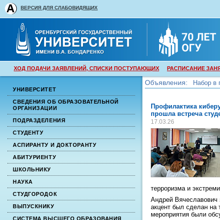
ВЕРСИЯ ДЛЯ СЛАБОВИДЯЩИХ
ХОД ПОДАЧИ ЗАЯВЛЕНИЙ, СПИСКИ ПОСТУПАЮЩИХ
РАСПИСАНИЕ ЗАН
Объявления:
Набор в 
УНИВЕРСИТЕТ
Набор в 
СВЕДЕНИЯ ОБ ОБРАЗОВАТЕЛЬНОЙ
Профилактика киберу
ОРГАНИЗАЦИИ
прошла встреча студ
ПОДРАЗДЕЛЕНИЯ
17.03.26
СТУДЕНТУ
АСПИРАНТУ И ДОКТОРАНТУ
АБИТУРИЕНТУ
ШКОЛЬНИКУ
НАУКА
терроризма и экстрем
СТУДГОРОДОК
Андрей Вячеславович 
акцент был сделан на 
ВЫПУСКНИКУ
мероприятия были обс
СИСТЕМА ВЫСШЕГО ОБРАЗОВАНИЯ