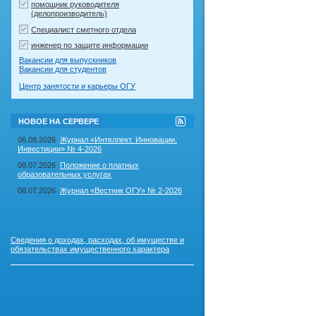
помощник руководителя
(делопроизводитель)
Специалист сметного отдела
инженер по защите информации
Вакансии для выпускников
Вакансии для студентов
Центр занятости и карьеры ОГУ
RSS-
НОВОЕ НА СЕРВЕРЕ
лента
"Новое
06.08.2026
Журнал «Интеллект. Инновации.
на
Инвестиции» № 4-2026
сервере"
08.07.2026
Положение о платных
образовательных услугах
08.07.2026
Журнал «Вестник ОГУ» № 2-2026
Сведения о доходах, расходах, об имуществе и
обязательствах имущественного характера