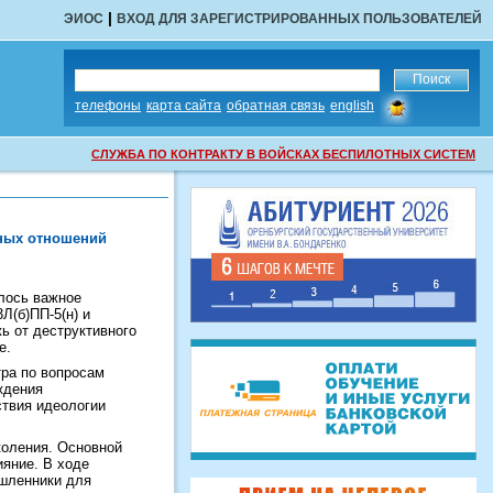
|
ЭИОС
ВХОД ДЛЯ ЗАРЕГИСТРИРОВАННЫХ ПОЛЬЗОВАТЕЛЕЙ
сообщить
телефоны
карта сайта
обратная связь
english
об
ошибке
СЛУЖБА ПО КОНТРАКТУ В ВОЙСКАХ БЕСПИЛОТНЫХ СИСТЕМ
дных отношений
лось важное
Л(б)ПП-5(н) и
ь от деструктивного
е.
ра по вопросам
ждения
твия идеологии
коления. Основной
ияние. В ходе
шленники для