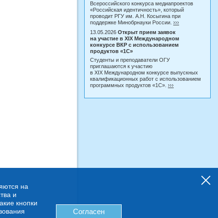
Всероссийского конкурса медиапроектов
«Российская идентичность», который
проводит РГУ им. А.Н. Косыгина при
поддержке Минобрнауки России.
›››
13.05.2026
Открыт прием заявок
на участие в XIX Международном
конкурсе ВКР с использованием
продуктов «1С»
Студенты и преподаватели ОГУ
приглашаются к участию
в XIX Международном конкурсе выпускных
квалификационных работ с использованием
программных продуктов «1С».
›››
няются на
тва и
какие кнопки
ьзования
Согласен