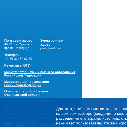
Почтовый адрес:
Электронный
460018
,
г. Оренбург,
адрес:
просп. Победы, д. 13
post@mail.osu.ru
Телефон:
+7 (35-32) 77-67-70
Реквизиты ОГУ
Министерство науки и высшего образования
Российской Федерации
Министерство просвещения
Российской Федерации
Министерство образования
Оренбургской области
Горячая линия Минобрнауки России:
- по обеспечению правовой и социальной защиты
Для того, чтобы мы могли качественн
обучающихся:
8 800 222-55-71 (доб. 1)
вашем компьютере (сведения о местоп
- по психологической помощи студенческой
молодежи:
8 800 222-55-71 (доб. 2)
разрешение его экрана; источник, от
нажимает пользователь; эта же инфо