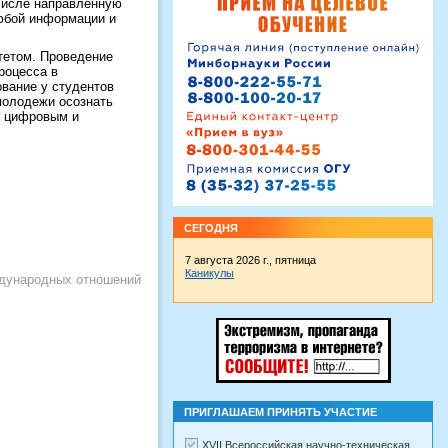
 числе направленную
любой информации и
тетом. Проведение
роцесса в
вание у студентов
молодежи осознать
м цифровым и
СЕГОДНЯ
7 августа 2026 г., пятница
Каникулы
ждународных отношений
ПРИГЛАШАЕМ ПРИНЯТЬ УЧАСТИЕ
XVII Всероссийская научно-техническая