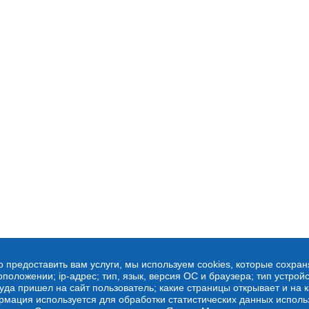
о предоставить вам услуги, мы используем cookies, которые сохра
оложении; ip-адрес; тип, язык, версия ОС и браузера; тип устройс
куда пришел на сайт пользователь; какие страницы открывает и на 
рмация используется для обработки статистических данных испол