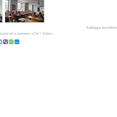
Кафедра английско
лите её и нажмите «Ctrl + Enter».