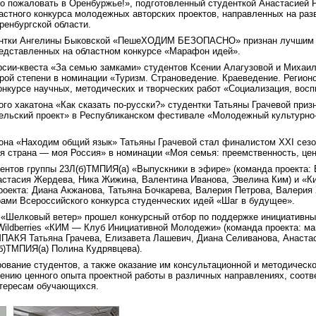
ро пожаловать в Оренбуржье!», подготовленный студенткой Анастасией 
астного конкурса молодежных авторских проектов, направленных на разв
ренбургской области.
удентки Ангелины Быковской «ПешеХОДИМ БЕЗОПАСНО» признан лучшим 
редставленных на областном конкурсе «Марафон идей».
урсии-квеста «За семью замками» студентов Ксении Алагузовой и Михаи
рой степени в номинации «Туризм. Страноведение. Краеведение. Регион
курсе научных, методических и творческих работ «Социализация, восп
ного хакатона «Как сказать по-русски?» студентки Татьяны Грачевой при
ельский проект» в Республиканском фестивале «Молодежный культурно
тона «Находим общий язык» Татьяны Грачевой стал финалистом ХХI сез
оя страна — моя Россия» в номинации «Моя семья: преемственность, це
дентов группы 23Л(б)ТМПИЯ(а) «Выпускники в эфире» (команда проекта: 
астасия Жердева, Ника Жижина, Валентина Иванова, Эвелина Ким) и «Ки
роекта: Диана Акжанова, Татьяна Бочкарева, Валерия Петрова, Валерия
рами Всероссийского конкурса студенческих идей «Шаг в будущее».
т «Шелковый ветер» прошел конкурсный отбор по поддержке инициативны
Wildberries «КИМ — Клуб Инициативной Молодежи» (команда проекта: ма
МПАКЯ Татьяна Грачева, Елизавета Лашевич, Диана Селиванова, Анастас
(б)ТМПИЯ(а) Полина Кудрявцева).
ование студентов, а также оказание им консультационной и методическ
тению ценного опыта проектной работы в различных направлениях, соот
тересам обучающихся.