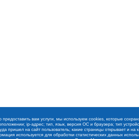
о предоставить вам услуги, мы используем cookies, которые сохра
оложении; ip-адрес; тип, язык, версия ОС и браузера; тип устройс
куда пришел на сайт пользователь; какие страницы открывает и на 
рмация используется для обработки статистических данных испол