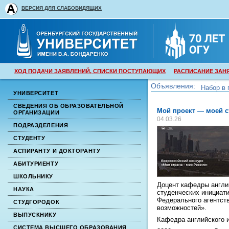
ВЕРСИЯ ДЛЯ СЛАБОВИДЯЩИХ
ХОД ПОДАЧИ ЗАЯВЛЕНИЙ, СПИСКИ ПОСТУПАЮЩИХ
РАСПИСАНИЕ ЗАН
Объявления:
Набор в 
УНИВЕРСИТЕТ
Набор в 
СВЕДЕНИЯ ОБ ОБРАЗОВАТЕЛЬНОЙ
Мой проект — моей с
ОРГАНИЗАЦИИ
04.03.26
ПОДРАЗДЕЛЕНИЯ
СТУДЕНТУ
АСПИРАНТУ И ДОКТОРАНТУ
АБИТУРИЕНТУ
ШКОЛЬНИКУ
Доцент кафедры англи
НАУКА
студенческих инициати
Федерального агентст
СТУДГОРОДОК
возможностей».
ВЫПУСКНИКУ
Кафедра английского 
СИСТЕМА ВЫСШЕГО ОБРАЗОВАНИЯ