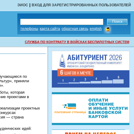
|
ЭИОС
ВХОД ДЛЯ ЗАРЕГИСТРИРОВАННЫХ ПОЛЬЗОВАТЕЛЕЙ
сообщить
телефоны
карта сайта
обратная связь
english
об
ошибке
СЛУЖБА ПО КОНТРАКТУ В ВОЙСКАХ БЕСПИЛОТНЫХ СИСТЕМ
обучающиеся по
льтур», приняли
е».
боты, которая
ние проектами в
реализации проектных
онкурсах
сия — страна
уденческих идей: