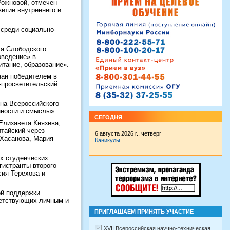
Рожновой, отмечен
итие внутреннего и
среди социально-
ла Слободского
оведение» в
итание, образование».
знан победителем в
-просветительский
она Всероссийского
нности и смыслы».
СЕГОДНЯ
Елизавета Князева,
тайский через
6 августа 2026 г., четверг
 Хасанова, Мария
Каникулы
х студенческих
гистранты второго
ия Терехова и
ой поддержки
ветствующих личным и
ПРИГЛАШАЕМ ПРИНЯТЬ УЧАСТИЕ
XVII Всероссийская научно-техническая