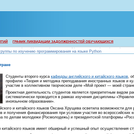
ЯТИЙ
ГРАФИК ЛИКВИДАЦИИ ЗАДОЛЖЕННОСТЕЙ ОБУЧАЮЩИХСЯ
группы по изучению программирования на языке Python
группы по изучению программирования на языке Python
тране
Студенты второго курса
кафедры английского и китайского языков
, 
профилю «Теория и методика преподавания иностранных языков и ку
участие в коллективном творческом деле «Мой проект — моей стран
Проектная деятельность студентов является приоритетным видом ра
систематически проводится в рамках изучения дисциплины «Управле
иноязычном образовании».
йского и китайского языков Оксана Хрущева осветила возможности для 
в и получения финансирования при условии участия во всероссийских к
ва по делам молодежи (Росмолодежь) и президентской платформы «Рос
и китайского языков имеет обширный и успешный опыт осуществления ст