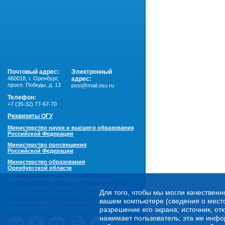
Почтовый адрес:
Электронный
460018
,
г. Оренбург,
адрес:
просп. Победы, д. 13
post@mail.osu.ru
Телефон:
+7 (35-32) 77-67-70
Реквизиты ОГУ
Министерство науки и высшего образования
Российской Федерации
Министерство просвещения
Российской Федерации
Министерство образования
Оренбургской области
Горячая линия Минобрнауки России:
- по обеспечению правовой и социальной защиты
Для того, чтобы мы могли качественн
обучающихся:
8 800 222-55-71 (доб. 1)
вашем компьютере (сведения о местоп
- по психологической помощи студенческой
молодежи:
8 800 222-55-71 (доб. 2)
разрешение его экрана; источник, от
нажимает пользователь; эта же инфо