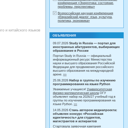
конференция «Энергетика: состояние,
проблемы, перспективы»
Всероссийская научная конференция
«Евразийский диалог: язык, культура,
политика, экономика»
го и китайского языков
ОБЪЯВЛЕНИЯ
09.07.2026
Study in Russia — портал для
иностранных абитуриентов, выбирающих
образование в России
Портал Study in Russia — официальный
информационный ресурс Министерства
науки и высшего образования Российской
Федерации для продвижения российского
высшего образования на международной
арене.
›››
25.06.2026
Набор в группы по изучению
программирования на языке Python
Уважаемые учащиеся!
Университетская
физико-математическая школа
ОГУ
объявляет набор на 2026/27 учебный год в
группы по изучению программирования на
языке Python.
›››
14.05.2026
Стань автором медиапроекта:
объявлен конкурс «Российская
идентичность» для студентов,
магистрантов и аспирантов
Стартовала заявочная кампания