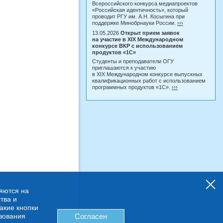
Всероссийского конкурса медиапроектов
«Российская идентичность», который
проводит РГУ им. А.Н. Косыгина при
поддержке Минобрнауки России.
›››
13.05.2026
Открыт прием заявок
на участие в XIX Международном
конкурсе ВКР с использованием
продуктов «1С»
Студенты и преподаватели ОГУ
приглашаются к участию
в XIX Международном конкурсе выпускных
квалификационных работ с использованием
программных продуктов «1С».
›››
няются на
тва и
какие кнопки
ьзования
Согласен