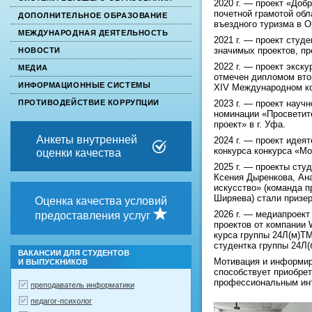
2020 г. — проект «Доб
почетной грамотой обл
ДОПОЛНИТЕЛЬНОЕ ОБРАЗОВАНИЕ
въездного туризма в О
МЕЖДУНАРОДНАЯ ДЕЯТЕЛЬНОСТЬ
2021 г. — проект ст
значимых проектов, п
НОВОСТИ
2022 г. — проект экск
МЕДИА
отмечен дипломом вто
ИНФОРМАЦИОННЫЕ СИСТЕМЫ
XIV Международном кон
2023 г. — проект науч
ПРОТИВОДЕЙСТВИЕ КОРРУПЦИИ
номинации «Просветит
проект» в г. Уфа.
Анкеты внутренней
2024 г. — проект идея
конкурса конкурса «М
оценки качества
2025 г. — проекты сту
Ксения Дыренкова, Ан
искусство» (команда п
Ширяева) стали призе
Оценка качества условий
2026 г. — медиапроек
предоставления услуг
проектов от компании 
курса группы 24Л(м)Т
студентка группы 24Л
ВАКАНСИИ ДЛЯ СТУДЕНТОВ
Мотивация и информир
И ВЫПУСКНИКОВ
способствует приобре
профессиональным ин
преподаватель информатики
педагог-психолог