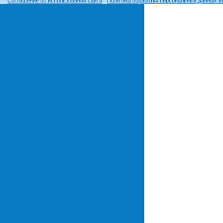
Соглашение об использовании сайта
Политика обработки персональных данных в
© ОГУ, 1999–2026. При использовании материалов сайта
гиперссылка
обязательна!