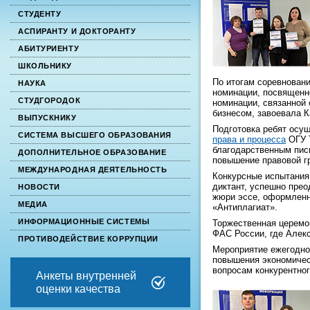
СТУДЕНТУ
АСПИРАНТУ И ДОКТОРАНТУ
АБИТУРИЕНТУ
ШКОЛЬНИКУ
По итогам соревновани
НАУКА
номинации, посвященн
СТУДГОРОДОК
номинации, связанной
бизнесом, завоевала 
ВЫПУСКНИКУ
Подготовка ребят осу
СИСТЕМА ВЫСШЕГО ОБРАЗОВАНИЯ
права и процесса
ОГУ Т
благодарственным пис
ДОПОЛНИТЕЛЬНОЕ ОБРАЗОВАНИЕ
повышение правовой г
МЕЖДУНАРОДНАЯ ДЕЯТЕЛЬНОСТЬ
Конкурсные испытания
диктант, успешно прео
НОВОСТИ
жюри эссе, оформленн
МЕДИА
«Антиплагиат».
ИНФОРМАЦИОННЫЕ СИСТЕМЫ
Торжественная церемо
ФАС России, где Алек
ПРОТИВОДЕЙСТВИЕ КОРРУПЦИИ
Мероприятие ежегодно
повышения экономичес
вопросам конкурентно
Анкеты внутренней
оценки качества