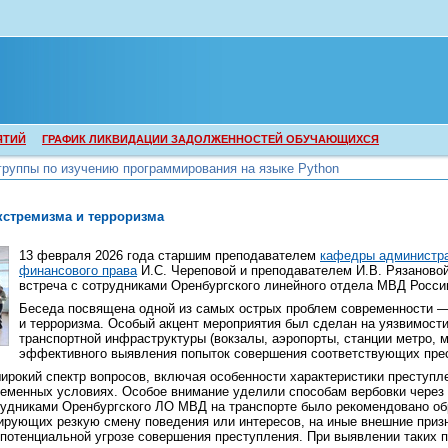
ЯТИЙ
ГРАФИК ЛИКВИДАЦИИ ЗАДОЛЖЕННОСТЕЙ ОБУЧАЮЩИХСЯ
группы по изучению программирования на языке Python
группы по изучению программирования на языке Python
кстремизма и терроризма
13 февраля 2026 года старшим преподавателем
кафедры администра
финансового права
И.С. Череповой и преподавателем И.В. Рязаново
встреча с сотрудниками Оренбургского линейного отдела МВД России
Беседа посвящена одной из самых острых проблем современности —
и терроризма. Особый акцент мероприятия был сделан на уязвимости
транспортной инфраструктуры (вокзалы, аэропорты, станции метро, 
эффективного выявления попыток совершения соответствующих пре
ирокий спектр вопросов, включая особенности характеристики преступл
ременных условиях. Особое внимание уделили способам вербовки через 
рудниками Оренбургского ЛО МВД на транспорте было рекомендовано о
ирующих резкую смену поведения или интересов, на иные внешние призн
потенциальной угрозе совершения преступления. При выявлении таких 