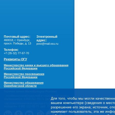
Почтовый адрес:
Электронный
460018
,
г. Оренбург,
адрес:
просп. Победы, д. 13
post@mail.osu.ru
Телефон:
+7 (35-32) 77-67-70
Реквизиты ОГУ
Министерство науки и высшего образования
Российской Федерации
Министерство просвещения
Российской Федерации
Министерство образования
Оренбургской области
Горячая линия Минобрнауки России:
- по обеспечению правовой и социальной защиты
Для того, чтобы мы могли качественн
обучающихся:
8 800 222-55-71 (доб. 1)
вашем компьютере (сведения о местоп
- по психологической помощи студенческой
молодежи:
8 800 222-55-71 (доб. 2)
разрешение его экрана; источник, от
нажимает пользователь; эта же инфо