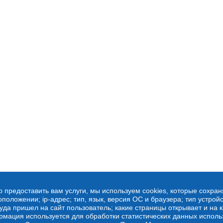
о предоставить вам услуги, мы используем cookies, которые сохра
оложении; ip-адрес; тип, язык, версия ОС и браузера; тип устройс
куда пришел на сайт пользователь; какие страницы открывает и на 
рмация используется для обработки статистических данных испол