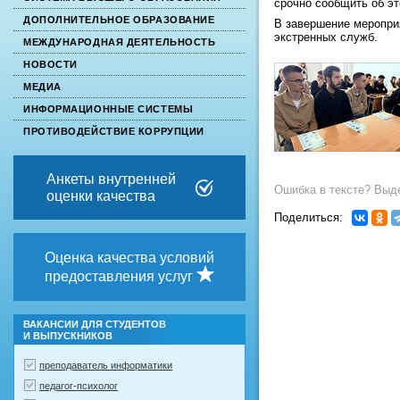
срочно сообщить об э
ДОПОЛНИТЕЛЬНОЕ ОБРАЗОВАНИЕ
В завершение мероприя
экстренных служб.
МЕЖДУНАРОДНАЯ ДЕЯТЕЛЬНОСТЬ
НОВОСТИ
МЕДИА
ИНФОРМАЦИОННЫЕ СИСТЕМЫ
ПРОТИВОДЕЙСТВИЕ КОРРУПЦИИ
Анкеты внутренней
Ошибка в тексте? Выде
оценки качества
Поделиться:
Оценка качества условий
предоставления услуг
ВАКАНСИИ ДЛЯ СТУДЕНТОВ
И ВЫПУСКНИКОВ
преподаватель информатики
педагог-психолог