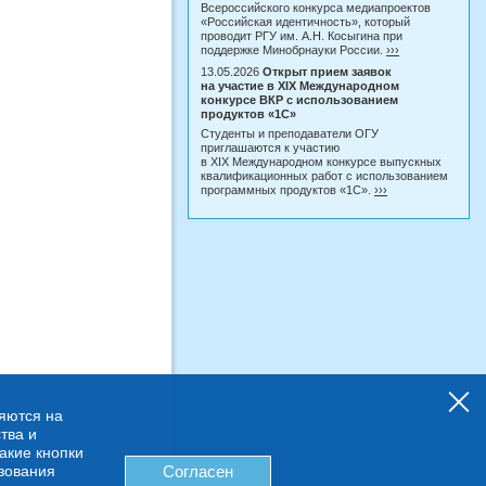
Всероссийского конкурса медиапроектов
«Российская идентичность», который
проводит РГУ им. А.Н. Косыгина при
поддержке Минобрнауки России.
›››
13.05.2026
Открыт прием заявок
на участие в XIX Международном
конкурсе ВКР с использованием
продуктов «1С»
Студенты и преподаватели ОГУ
приглашаются к участию
в XIX Международном конкурсе выпускных
квалификационных работ с использованием
программных продуктов «1С».
›››
няются на
тва и
какие кнопки
ьзования
Согласен