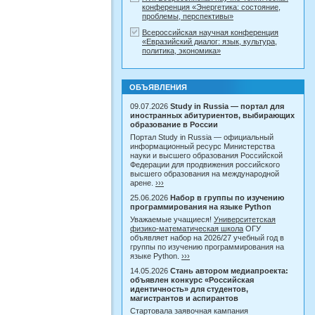
конференция «Энергетика: состояние,
проблемы, перспективы»
Всероссийская научная конференция
«Евразийский диалог: язык, культура,
политика, экономика»
ОБЪЯВЛЕНИЯ
09.07.2026
Study in Russia — портал для
иностранных абитуриентов, выбирающих
образование в России
Портал Study in Russia — официальный
информационный ресурс Министерства
науки и высшего образования Российской
Федерации для продвижения российского
высшего образования на международной
арене.
›››
25.06.2026
Набор в группы по изучению
программирования на языке Python
Уважаемые учащиеся!
Университетская
физико-математическая школа
ОГУ
объявляет набор на 2026/27 учебный год в
группы по изучению программирования на
языке Python.
›››
14.05.2026
Стань автором медиапроекта:
объявлен конкурс «Российская
идентичность» для студентов,
магистрантов и аспирантов
Стартовала заявочная кампания