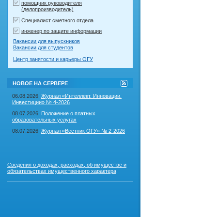
помощник руководителя
(делопроизводитель)
Специалист сметного отдела
инженер по защите информации
Вакансии для выпускников
Вакансии для студентов
Центр занятости и карьеры ОГУ
RSS-
НОВОЕ НА СЕРВЕРЕ
лента
"Новое
06.08.2026
Журнал «Интеллект. Инновации.
на
Инвестиции» № 4-2026
сервере"
08.07.2026
Положение о платных
образовательных услугах
08.07.2026
Журнал «Вестник ОГУ» № 2-2026
Сведения о доходах, расходах, об имуществе и
обязательствах имущественного характера