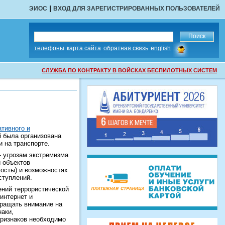
|
ЭИОС
ВХОД ДЛЯ ЗАРЕГИСТРИРОВАННЫХ ПОЛЬЗОВАТЕЛЕЙ
сообщить
телефоны
карта сайта
обратная связь
english
об
ошибке
СЛУЖБА ПО КОНТРАКТУ В ВОЙСКАХ БЕСПИЛОТНЫХ СИСТЕМ
тивного и
й была организована
 на транспорте.
 угрозам экстремизма
 объектов
мосты) и возможностях
ступлений.
ений террористической
интернет и
бращать внимание на
аки,
признаков необходимо