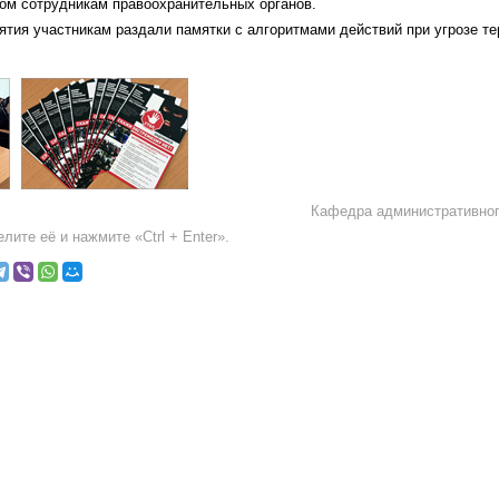
том сотрудникам правоохранительных органов.
тия участникам раздали памятки с алгоритмами действий при угрозе те
Кафедра административног
лите её и нажмите «Ctrl + Enter».