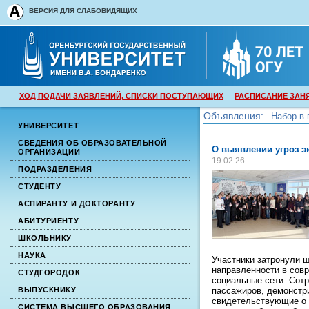
ВЕРСИЯ ДЛЯ СЛАБОВИДЯЩИХ
ХОД ПОДАЧИ ЗАЯВЛЕНИЙ, СПИСКИ ПОСТУПАЮЩИХ
РАСПИСАНИЕ ЗАН
Объявления:
Набор в 
УНИВЕРСИТЕТ
Набор в 
СВЕДЕНИЯ ОБ ОБРАЗОВАТЕЛЬНОЙ
О выявлении угроз э
ОРГАНИЗАЦИИ
19.02.26
ПОДРАЗДЕЛЕНИЯ
СТУДЕНТУ
АСПИРАНТУ И ДОКТОРАНТУ
АБИТУРИЕНТУ
ШКОЛЬНИКУ
НАУКА
Участники затронули ш
направленности в сов
СТУДГОРОДОК
социальные сети. Сот
пассажиров, демонстр
ВЫПУСКНИКУ
свидетельствующие о 
СИСТЕМА ВЫСШЕГО ОБРАЗОВАНИЯ