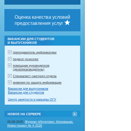
Оценка качества условий
предоставления услуг
ВАКАНСИИ ДЛЯ СТУДЕНТОВ
И ВЫПУСКНИКОВ
преподаватель информатики
педагог-психолог
помощник руководителя
(делопроизводитель)
Специалист сметного отдела
инженер по защите информации
Вакансии для выпускников
Вакансии для студентов
Центр занятости и карьеры ОГУ
RSS-
НОВОЕ НА СЕРВЕРЕ
лента
"Новое
06.08.2026
Журнал «Интеллект. Инновации.
на
Инвестиции» № 4-2026
сервере"