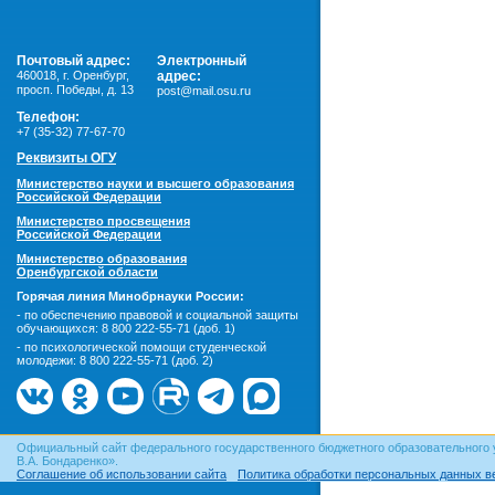
Почтовый адрес:
Электронный
460018
,
г. Оренбург,
адрес:
просп. Победы, д. 13
post@mail.osu.ru
Телефон:
+7 (35-32) 77-67-70
Реквизиты ОГУ
Министерство науки и высшего образования
Российской Федерации
Министерство просвещения
Российской Федерации
Министерство образования
Оренбургской области
Горячая линия Минобрнауки России:
- по обеспечению правовой и социальной защиты
обучающихся:
8 800 222-55-71 (доб. 1)
- по психологической помощи студенческой
молодежи:
8 800 222-55-71 (доб. 2)
Официальный сайт федерального государственного бюджетного образовательного 
В.А. Бондаренко».
Соглашение об использовании сайта
Политика обработки персональных данных в
© ОГУ, 1999–2026. При использовании материалов сайта
гиперссылка
обязательна!