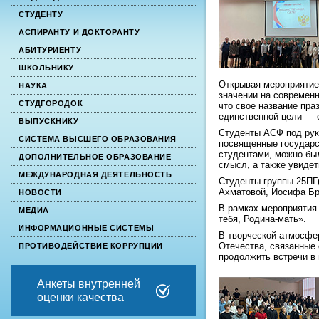
СТУДЕНТУ
АСПИРАНТУ И ДОКТОРАНТУ
АБИТУРИЕНТУ
ШКОЛЬНИКУ
Открывая мероприятие,
НАУКА
значении на современн
СТУДГОРОДОК
что свое название пра
единственной цели — 
ВЫПУСКНИКУ
Студенты АСФ под рук
СИСТЕМА ВЫСШЕГО ОБРАЗОВАНИЯ
посвященные государс
студентами, можно бы
ДОПОЛНИТЕЛЬНОЕ ОБРАЗОВАНИЕ
смысл, а также увидет
МЕЖДУНАРОДНАЯ ДЕЯТЕЛЬНОСТЬ
Студенты группы 25ПГ
Ахматовой, Иосифа Бр
НОВОСТИ
В рамках мероприятия
МЕДИА
тебя, Родина-мать».
ИНФОРМАЦИОННЫЕ СИСТЕМЫ
В творческой атмосфе
Отечества, связанные 
ПРОТИВОДЕЙСТВИЕ КОРРУПЦИИ
продолжить встречи в
Анкеты внутренней
оценки качества