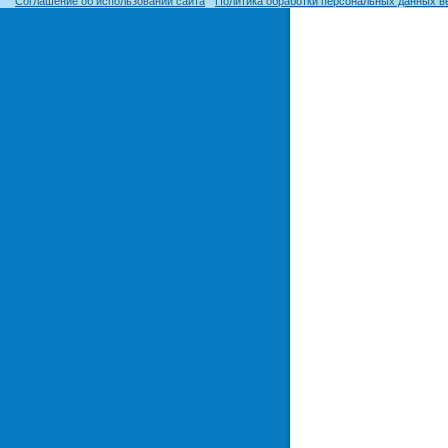
Соглашение об использовании сайта
Политика обработки персональных данных в
© ОГУ, 1999–2026. При использовании материалов сайта
гиперссылка
обязательна!