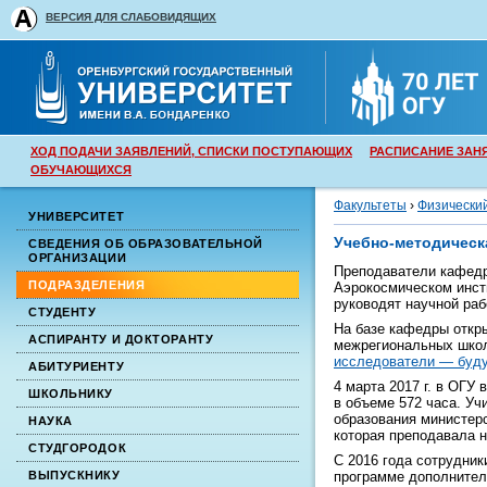
ВЕРСИЯ ДЛЯ СЛАБОВИДЯЩИХ
ХОД ПОДАЧИ ЗАЯВЛЕНИЙ, СПИСКИ ПОСТУПАЮЩИХ
РАСПИСАНИЕ ЗАН
ОБУЧАЮЩИХСЯ
Факультеты
›
Физически
УНИВЕРСИТЕТ
Учебно-методическ
СВЕДЕНИЯ ОБ ОБРАЗОВАТЕЛЬНОЙ
ОРГАНИЗАЦИИ
Преподаватели кафедр
ПОДРАЗДЕЛЕНИЯ
Аэрокосмическом инсти
руководят научной раб
СТУДЕНТУ
На базе кафедры откр
АСПИРАНТУ И ДОКТОРАНТУ
межрегиональных шко
исследователи — буд
АБИТУРИЕНТУ
4 марта 2017 г. в ОГ
ШКОЛЬНИКУ
в объеме 572 часа. Уч
образования министер
НАУКА
которая преподавала н
СТУДГОРОДОК
С 2016 года сотрудни
ВЫПУСКНИКУ
программе дополнител