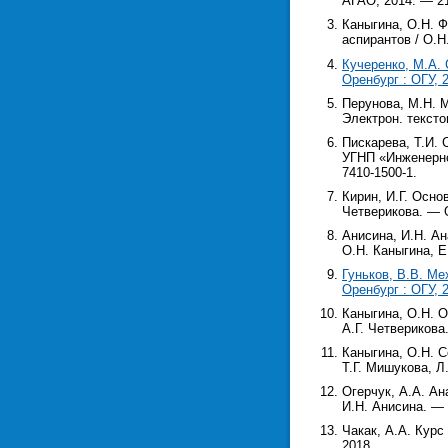
АГАО, 2014. — 21
Каныгина, О.Н. 
аспирантов / О.Н
Кучеренко, М.А. 
Оренбург : ОГУ, 
Перунова, М.Н. 
Электрон. тексто
Пискарева, Т.И. 
УГНП «Инженерное
7410-1500-1.
Кирин, И.Г. Осно
Четверикова. — О
Анисина, И.Н. Ан
О.Н. Каныгина, Е
Гуньков, В.В. Ме
Оренбург : ОГУ, 
Каныгина, О.Н. 
А.Г. Четверикова
Каныгина, О.Н. С
Т.Г. Мишукова, Л
Огерчук, А.А. Ан
И.Н. Анисина. — 
Чакак, А.А. Курс
2018.