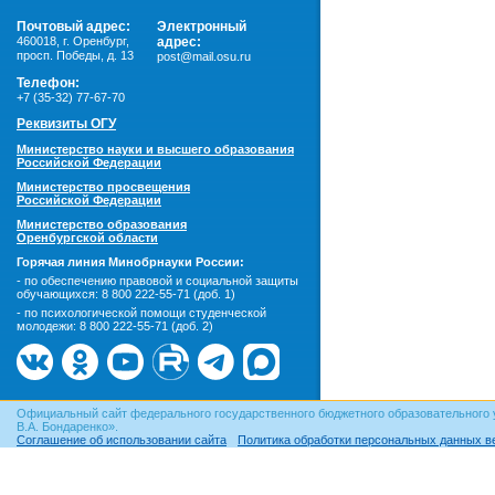
Почтовый адрес:
Электронный
460018
,
г. Оренбург,
адрес:
просп. Победы, д. 13
post@mail.osu.ru
Телефон:
+7 (35-32) 77-67-70
Реквизиты ОГУ
Министерство науки и высшего образования
Российской Федерации
Министерство просвещения
Российской Федерации
Министерство образования
Оренбургской области
Горячая линия Минобрнауки России:
- по обеспечению правовой и социальной защиты
обучающихся:
8 800 222-55-71 (доб. 1)
- по психологической помощи студенческой
молодежи:
8 800 222-55-71 (доб. 2)
Официальный сайт федерального государственного бюджетного образовательного 
В.А. Бондаренко».
Соглашение об использовании сайта
Политика обработки персональных данных в
© ОГУ, 1999–2026. При использовании материалов сайта
гиперссылка
обязательна!