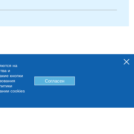
няются на
тва и
какие кнопки
ьзования
Согласен
литики
ании cookies