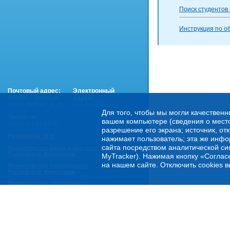
Поиск студентов
Инструкция по о
Почтовый адрес:
Электронный
460018
,
г. Оренбург,
адрес:
просп. Победы, д. 13
post@mail.osu.ru
Для того, чтобы мы могли качественн
Телефон:
вашем компьютере (сведения о местоп
+7 (35-32) 77-67-70
разрешение его экрана; источник, от
Реквизиты ОГУ
нажимает пользователь; эта же инфо
сайта посредством аналитической си
Министерство науки и высшего образования
Российской Федерации
MyTracker). Нажимая кнопку «Соглас
на нашем сайте. Отключить cookies в
Министерство просвещения
Российской Федерации
Министерство образования
Оренбургской области
Горячая линия Минобрнауки России:
- по обеспечению правовой и социальной защиты
обучающихся:
8 800 222-55-71 (доб. 1)
- по психологической помощи студенческой