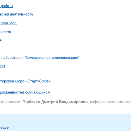
 работа
ьская деятельность
ская база
телями
я
я лаборатория "Компьютерное моделирование"
дры
кторское бюро «Старт-Софт»
адолженностей обучающихся
информацию:
Горбачев Дмитрий Владимирович
, кафедра программног
федре