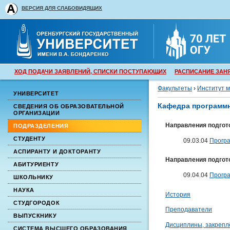
ВЕРСИЯ ДЛЯ СЛАБОВИДЯЩИХ
ХОД ПОДАЧИ ЗАЯВЛЕНИЙ, СПИСКИ ПОСТУПАЮЩИХ
РАСПИСАНИЕ ЗАН
Факультеты
›
Институт 
УНИВЕРСИТЕТ
Кафедра программн
СВЕДЕНИЯ ОБ ОБРАЗОВАТЕЛЬНОЙ
ОРГАНИЗАЦИИ
Направления подгот
ПОДРАЗДЕЛЕНИЯ
СТУДЕНТУ
09.03.04
Прогр
АСПИРАНТУ И ДОКТОРАНТУ
Направления подгот
АБИТУРИЕНТУ
09.04.04
Прогр
ШКОЛЬНИКУ
НАУКА
История
СТУДГОРОДОК
Преподаватели
ВЫПУСКНИКУ
Дисциплины, закрепл
СИСТЕМА ВЫСШЕГО ОБРАЗОВАНИЯ