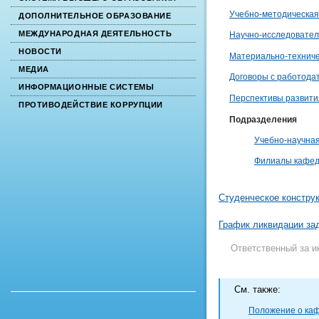
Учебно-методическая
ДОПОЛНИТЕЛЬНОЕ ОБРАЗОВАНИЕ
МЕЖДУНАРОДНАЯ ДЕЯТЕЛЬНОСТЬ
Научно-исследовател
НОВОСТИ
Материально-техниче
МЕДИА
Договоры с работода
ИНФОРМАЦИОННЫЕ СИСТЕМЫ
Перспективы развити
ПРОТИВОДЕЙСТВИЕ КОРРУПЦИИ
Подразделения
Учебно-научна
Филиалы кафе
Студенческое констру
График ликвидации з
Ответственный за 
Cм. также:
Положение о ка