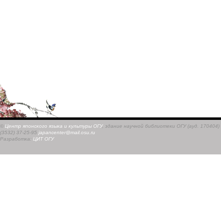
©
Центр японского языка и культуры ОГУ
, здание научной библиотеки ОГУ (ауд. 170404)
(3532) 37-25-95
japancenter@mail.osu.ru
Разработка:
ЦИТ ОГУ