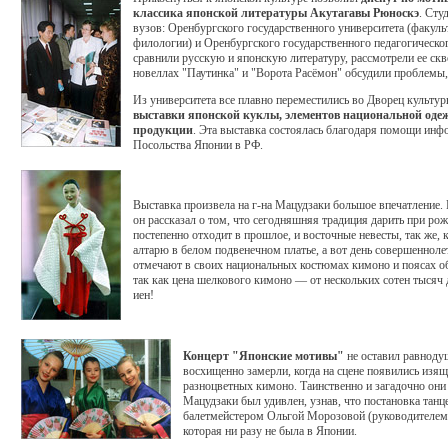
классика японской литературы Акутагавы Рюноскэ
. Сту
вузов: Оренбургского государственного университета (факуль
филологии) и Оренбургского государственного педагогическо
сравнили русскую и японскую литературу, рассмотрели ее скв
новеллах "Паутинка" и "Ворота Расёмон" обсудили проблемы, 
Из университета все плавно переместились во Дворец культур
выставки японской куклы, элементов национальной одеж
продукции
. Эта выставка состоялась благодаря помощи инф
Посольства Японии в РФ.
Выставка произвела на г-на Мацудзаки большое впечатление.
он рассказал о том, что сегодняшняя традиция дарить при ро
постепенно отходит в прошлое, и восточные невесты, так же, к
алтарю в белом подвенечном платье, а вот день совершенноле
отмечают в своих национальных костюмах кимоно и поясах об
так как цена шелкового кимоно — от нескольких сотен тысяч
иен!
Концерт "Японские мотивы"
не оставил равноду
восхищенно замерли, когда на сцене появились изя
разноцветных кимоно. Таинственно и загадочно они 
Мацудзаки был удивлен, узнав, что постановка танц
балетмейстером Ольгой Морозовой (руководителем
которая ни разу не была в Японии.