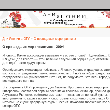
Дни Японии в Оренбургском государств
университете
Дни Японии в ОГУ
>
О прошедших мероприятиях
О прошедших мероприятиях - 2004
Япония... Какие ассоциации вызывает у вас это слово?! Подумайте... 
и Фудзи; для кого-то — это цветение сакуры или борцы сумо; ответивш
для еды" также будут правы.
Оренбуржцам, желающим побывать в Японии, узнать о традициях, лит
костюмах и праздниках, такую возможность с 7 по 9 октября предоста
государственный университет. Нет, нет, не подумайте, что весь город 
восходящего солнца!
В это время в ОГУ проходили Дни Японии. Программа этого мероприя
интересной: состоялся первый российско-японский семинар, прошел д
Акутагавы Рюноскэ, работали выставки — книжная и японской куклы, 
выступления по каратэ провели спортсмены спортивного комплекса ОГ
мотивы" на сцене Дворца культуры "Россия" показали творческие кол
центра ОГУ.