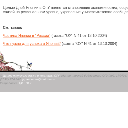
Целью Дней Японии в ОГУ является становление экономических, соци
связей на региональном уровне, укрепление университетского сообщес
См. также:
Частица Японии в "России"
(газета "ОУ" N 41 от 13.10.2004)
Что нужно для успеха в Японии?
(газета "ОУ" N 41 от 13.10.2004)
©
Центр японского языка и культуры ОГУ
, здание научной библиотеки ОГУ (ауд. 170404)
(3532) 37-25-95
japancenter@mail.osu.ru
Разработка:
ЦИТ ОГУ