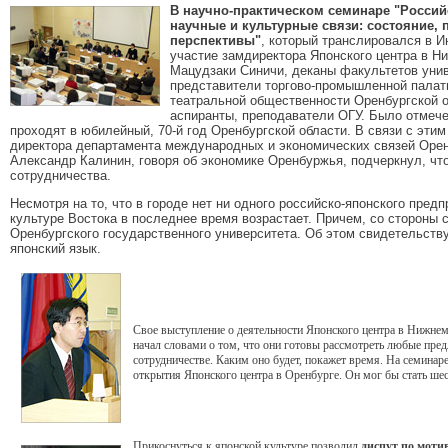
В научно-практическом семинаре "Россий
научные и культурные связи: состояние,
перспективы"
, который транслировался в И
участие замдиректора Японского центра в Н
Мацудзаки Синичи, деканы факультетов унив
представители торгово-промышленной палаты
театральной общественности Оренбургской о
аспиранты, преподаватели ОГУ. Было отмече
проходят в юбилейный, 70-й год Оренбургской области. В связи с эти
директора департамента международных и экономических связей Орен
Александр Калинин, говоря об экономике Оренбуржья, подчеркнул, чт
сотрудничества.
Несмотря на то, что в городе нет ни одного российско-японского предп
культуре Востока в последнее время возрастает. Причем, со стороны 
Оренбургского государственного университета. Об этом свидетельств
японский язык.
Свое выступление о деятельности Японского центра в Нижне
начал словами о том, что они готовы рассмотреть любые пре
сотрудничестве. Каким оно будет, покажет время. На семина
открытия Японского центра в Оренбурге. Он мог бы стать ше
Прикоснуться к японской культуре позволил
диспут по моти