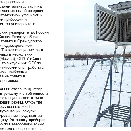
теорологии и
даментальных, так и на
 главных целей создания
актическими умениями и
ми приборами и
ентов университета.
ских университетах России
 Южном Урале учебная
 только в Оренбургском
ым подразделением
 Так как специалистов в
лько в нескольких
Москва), СПбГУ (Санкт-
, то выпускники ОГУ по
ктический опыт работы с
ими приборами,
та не только в
х регионах.
нции стала канд. геогр.
энтузиазму и влюбленности
еостанция за достаточно
вующий режим. Открытие
сь осенью 2008 г.
кументации, закупки
зированных предприятий
Дону. Установку приборов
р по метеорологическим
ежегодно поверяются в