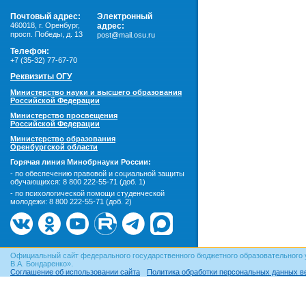
Почтовый адрес:
Электронный
460018
,
г. Оренбург,
адрес:
просп. Победы, д. 13
post@mail.osu.ru
Телефон:
+7 (35-32) 77-67-70
Реквизиты ОГУ
Министерство науки и высшего образования
Российской Федерации
Министерство просвещения
Российской Федерации
Министерство образования
Оренбургской области
Горячая линия Минобрнауки России:
- по обеспечению правовой и социальной защиты
обучающихся:
8 800 222-55-71 (доб. 1)
- по психологической помощи студенческой
молодежи:
8 800 222-55-71 (доб. 2)
Официальный сайт федерального государственного бюджетного образовательного 
В.А. Бондаренко».
Соглашение об использовании сайта
Политика обработки персональных данных в
© ОГУ, 1999–2026. При использовании материалов сайта
гиперссылка
обязательна!