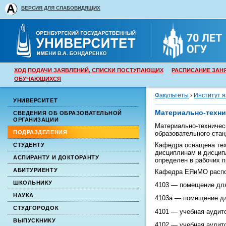
ВЕРСИЯ ДЛЯ СЛАБОВИДЯЩИХ
ХОД ПОДАЧИ ЗАЯВЛЕНИЙ, СПИСКИ ПОСТУПАЮЩИХ
РАСПИСАНИЕ ЗАН
ОБУЧАЮЩИХСЯ
Факультеты
›
Институт я
УНИВЕРСИТЕТ
Материально-техни
СВЕДЕНИЯ ОБ ОБРАЗОВАТЕЛЬНОЙ
ОРГАНИЗАЦИИ
Материально-техничес
ПОДРАЗДЕЛЕНИЯ
образовательного стан
Кафедра оснащена тех
СТУДЕНТУ
дисциплинам и дисцип
АСПИРАНТУ И ДОКТОРАНТУ
определен в рабочих 
АБИТУРИЕНТУ
Кафедра ЕЯиМО распо
ШКОЛЬНИКУ
4103 — помещение для
НАУКА
4103а — помещение дл
СТУДГОРОДОК
4101 — учебная аудито
ВЫПУСКНИКУ
4102 — учебная аудито