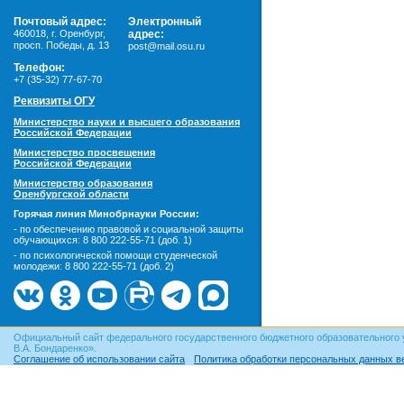
Почтовый адрес:
Электронный
460018
,
г. Оренбург,
адрес:
просп. Победы, д. 13
post@mail.osu.ru
Телефон:
+7 (35-32) 77-67-70
Реквизиты ОГУ
Министерство науки и высшего образования
Российской Федерации
Министерство просвещения
Российской Федерации
Министерство образования
Оренбургской области
Горячая линия Минобрнауки России:
- по обеспечению правовой и социальной защиты
обучающихся:
8 800 222-55-71 (доб. 1)
- по психологической помощи студенческой
молодежи:
8 800 222-55-71 (доб. 2)
Официальный сайт федерального государственного бюджетного образовательного 
В.А. Бондаренко».
Соглашение об использовании сайта
Политика обработки персональных данных в
© ОГУ, 1999–2026. При использовании материалов сайта
гиперссылка
обязательна!