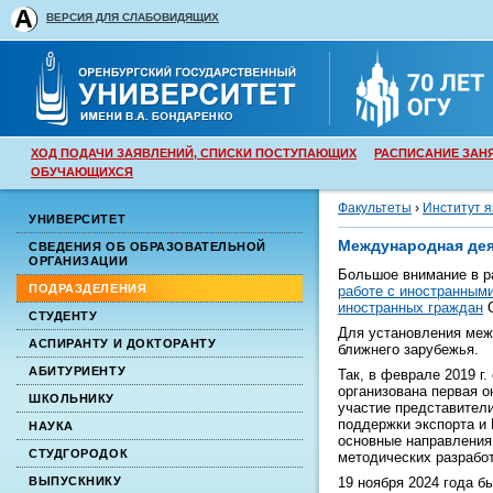
ВЕРСИЯ ДЛЯ СЛАБОВИДЯЩИХ
ХОД ПОДАЧИ ЗАЯВЛЕНИЙ, СПИСКИ ПОСТУПАЮЩИХ
РАСПИСАНИЕ ЗАН
ОБУЧАЮЩИХСЯ
Факультеты
›
Институт я
УНИВЕРСИТЕТ
Международная де
СВЕДЕНИЯ ОБ ОБРАЗОВАТЕЛЬНОЙ
ОРГАНИЗАЦИИ
Большое внимание в р
ПОДРАЗДЕЛЕНИЯ
работе с иностранным
иностранных граждан
О
СТУДЕНТУ
Для установления меж
АСПИРАНТУ И ДОКТОРАНТУ
ближнего зарубежья.
АБИТУРИЕНТУ
Так, в феврале 2019 г
организована первая 
ШКОЛЬНИКУ
участие представители
поддержки экспорта и 
НАУКА
основные направления 
СТУДГОРОДОК
методических разрабо
ВЫПУСКНИКУ
19 ноября 2024 года б