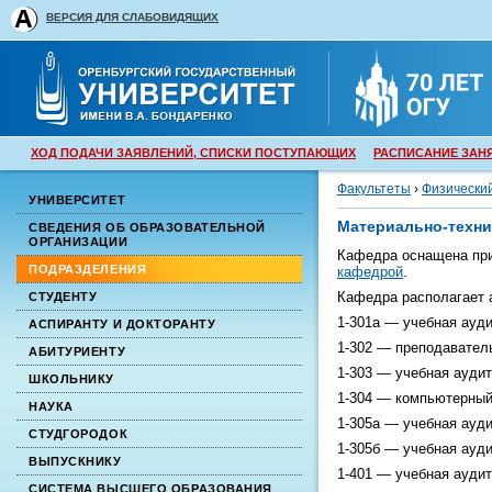
ВЕРСИЯ ДЛЯ СЛАБОВИДЯЩИХ
ХОД ПОДАЧИ ЗАЯВЛЕНИЙ, СПИСКИ ПОСТУПАЮЩИХ
РАСПИСАНИЕ ЗАН
Факультеты
›
Физически
УНИВЕРСИТЕТ
Материально-техни
СВЕДЕНИЯ ОБ ОБРАЗОВАТЕЛЬНОЙ
ОРГАНИЗАЦИИ
Кафедра оснащена при
ПОДРАЗДЕЛЕНИЯ
кафедрой
.
Кафедра располагает 
СТУДЕНТУ
1-301а — учебная ауди
АСПИРАНТУ И ДОКТОРАНТУ
1-302 — преподавател
АБИТУРИЕНТУ
1-303 — учебная аудит
ШКОЛЬНИКУ
1-304 — компьютерный 
НАУКА
1-305а — учебная ауди
СТУДГОРОДОК
1-305б — учебная ауди
ВЫПУСКНИКУ
1-401 — учебная ауди
СИСТЕМА ВЫСШЕГО ОБРАЗОВАНИЯ