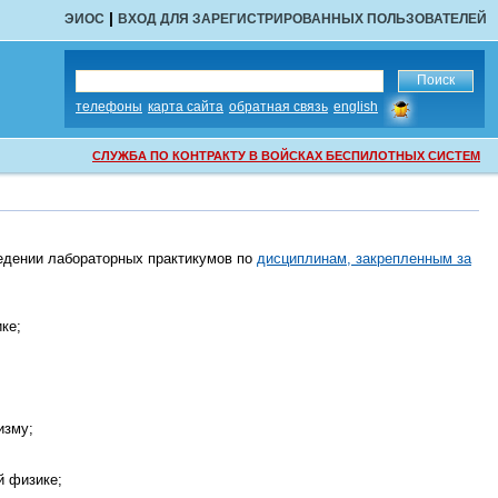
|
ЭИОС
ВХОД ДЛЯ ЗАРЕГИСТРИРОВАННЫХ ПОЛЬЗОВАТЕЛЕЙ
сообщить
телефоны
карта сайта
обратная связь
english
об
ошибке
СЛУЖБА ПО КОНТРАКТУ В ВОЙСКАХ БЕСПИЛОТНЫХ СИСТЕМ
едении лабораторных практикумов по
дисциплинам, закрепленным за
ке;
изму;
й физике;