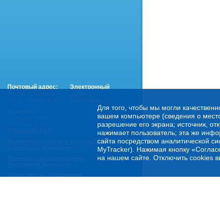
Почтовый адрес:
Электронный
460018
,
г. Оренбург,
адрес:
просп. Победы, д. 13
post@mail.osu.ru
Для того, чтобы мы могли качественн
Телефон:
вашем компьютере (сведения о местоп
+7 (35-32) 77-67-70
разрешение его экрана; источник, от
Реквизиты ОГУ
нажимает пользователь; эта же инфо
сайта посредством аналитической си
Министерство науки и высшего образования
Российской Федерации
MyTracker). Нажимая кнопку «Соглас
на нашем сайте. Отключить cookies в
Министерство просвещения
Российской Федерации
Министерство образования
Оренбургской области
Горячая линия Минобрнауки России:
- по обеспечению правовой и социальной защиты
обучающихся:
8 800 222-55-71 (доб. 1)
- по психологической помощи студенческой