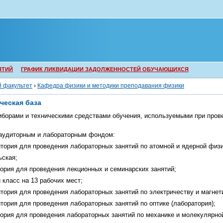
ЯТИЙ
ГРАФИК ЛИКВИДАЦИИ ЗАДОЛЖЕННОСТЕЙ ОБУЧАЮЩИХСЯ
й факультет
›
Кафедра физики и методики преподавания физики
ческая база
борами и техническими средствами обучения, используемыми при пров
аудиторным и лабораторным фондом:
тория для проведения лабораторных занятий по атомной и ядерной физи
ьская;
ория для проведения лекционных и семинарских занятий;
класс на 13 рабочих мест;
тория для проведения лабораторных занятий по электричеству и магнет
тория для проведения лабораторных занятий по оптике (лаборатория);
тория для проведения лабораторных занятий по механике и молекулярно