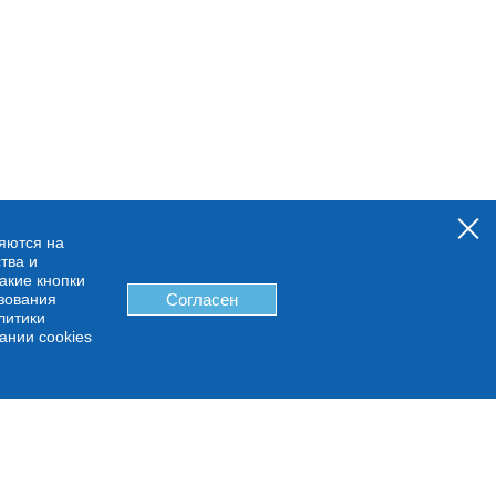
няются на
тва и
какие кнопки
ьзования
Согласен
литики
ании cookies