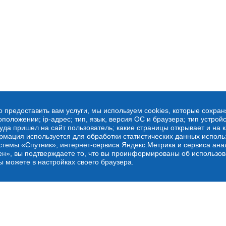
о предоставить вам услуги, мы используем cookies, которые сохра
оложении; ip-адрес; тип, язык, версия ОС и браузера; тип устройс
куда пришел на сайт пользователь; какие страницы открывает и на 
рмация используется для обработки статистических данных испол
стемы «Спутник», интернет-сервиса Яндекс.Метрика и сервиса ана
ен», вы подтверждаете то, что вы проинформированы об использов
ы можете в настройках своего браузера.