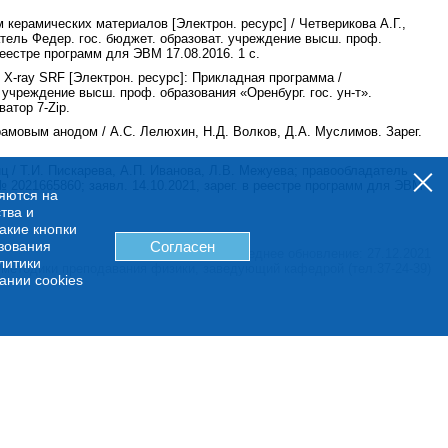
м керамических материалов [Электрон. ресурс] / Четверикова А.Г.,
тель Федер. гос. бюджет. образоват. учреждение высш. проф.
реестре программ для ЭВМ 17.08.2016. 1 с.
X-ray SRF [Электрон. ресурс]: Прикладная программа /
 учреждение высш. проф. образования «Оренбург. гос. ун-т».
ватор 7-Zip.
амовым анодом / А.С. Лелюхин, Н.Д. Волков, Д.А. Муслимов. Зарег.
 / Т.И. Пискарева, А.П. Иванова, Л.В. Межуева; правообладатель
№ 2021665860; заявл. 14.10.2021, зарег. в реестре программ для ЭВМ
няются на
тва и
какие кнопки
ьзования
Согласен
Последнее обновление: 27.12.2021
литики
 методики преподавания физики, заведующий кафедрой (тел.37-24-39)
ании cookies