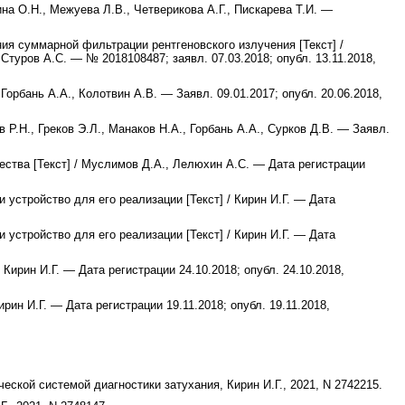
на О.Н., Межуева Л.В., Четверикова А.Г., Пискарева Т.И. —
ия суммарной фильтрации рентгеновского излучения [Текст] /
Стуров А.С. — № 2018108487; заявл. 07.03.2018; опубл. 13.11.2018,
 Горбань А.А., Колотвин А.В. — Заявл. 09.01.2017; опубл. 20.06.2018,
Р.Н., Греков Э.Л., Манаков Н.А., Горбань А.А., Сурков Д.В. — Заявл.
ества [Текст] / Муслимов Д.А., Лелюхин А.С. — Дата регистрации
 устройство для его реализации [Текст] / Кирин И.Г. — Дата
 устройство для его реализации [Текст] / Кирин И.Г. — Дата
ирин И.Г. — Дата регистрации 24.10.2018; опубл. 24.10.2018,
рин И.Г. — Дата регистрации 19.11.2018; опубл. 19.11.2018,
кой системой диагностики затухания, Кирин И.Г., 2021, N 2742215.