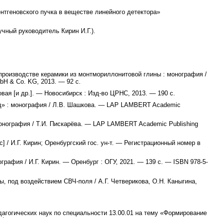
нтгеновского пучка в веществе линейного детектора»
чный руководитель Кирин И.Г.).
производстве керамики из монтмориллонитовой глины : монография /
bH & Co. KG, 2013. — 92 с.
овая [и др.]. — Новосибирск : Изд-во ЦРНС, 2013. — 190 с.
д» : монография / Л.В. Шашкова. — LAP LAMBERT Academic
онография / Т.И. Пискарёва. — LAP LAMBERT Academic Publishing
/ И.Г. Кирин; Оренбургский гос. ун-т. — Регистрационный номер в
рафия / И.Г. Кирин. — Оренбург : ОГУ, 2021. — 139 с. — ISBN 978-5-
, под воздействием СВЧ-поля / А.Г. Четверикова, О.Н. Каныгина,
дагогических наук по специальности 13.00.01 на тему «Формирование