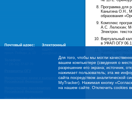
Программа для ра
Каныгина О.Н., 
образования «Оре
Комплекс програ
А.С. Лелюхин; М-
Электрон. текстов
Виртуальный кал
в УФАП ОГУ 06.12
Почтовый адрес:
Электронный
460018
,
г. Оренбург,
адрес:
Транспарентност
просп. Победы, д. 13
post@mail.osu.ru
Федер. гос. бюдж
Для того, чтобы мы могли качественн
18.10.2021. — 20
Телефон:
вашем компьютере (сведения о местоп
+7 (35-32) 77-67-70
разрешение его экрана; источник, от
Реквизиты ОГУ
нажимает пользователь; эта же инфо
сайта посредством аналитической си
Министерство науки и высшего образования
Ответственн
Российской Федерации
MyTracker). Нажимая кнопку «Соглас
на нашем сайте. Отключить cookies в
Министерство просвещения
Российской Федерации
Министерство образования
Оренбургской области
Горячая линия Минобрнауки России:
- по обеспечению правовой и социальной защиты
обучающихся:
8 800 222-55-71 (доб. 1)
- по психологической помощи студенческой
молодежи:
8 800 222-55-71 (доб. 2)