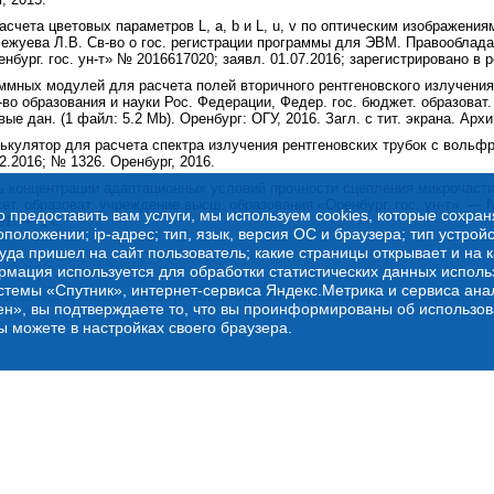
счета цветовых параметров L, a, b и L, u, v по оптическим изображения
Межуева Л.В. Св-во о гос. регистрации программы для ЭВМ. Правооблада
нбург. гос. ун-т» № 2016617020; заявл. 01.07.2016; зарегистрировано в 
ммных модулей для расчета полей вторичного рентгеновского излучения 
во образования и науки Рос. Федерации, Федер. гос. бюджет. образоват.
ые дан. (1 файл: 5.2 Mb). Оренбург: ОГУ, 2016. Загл. с тит. экрана. Архи
ькулятор для расчета спектра излучения рентгеновских трубок с вольфр
.2016; № 1326. Оренбург, 2016.
ь концентрации адаптационных условий прочности сцепления микрочастиц
ет. образоват. учреждение высш. образования «Оренбург. гос. ун-т». — 
о предоставить вам услуги, мы используем cookies, которые сохра
21. — 1 с.
оложении; ip-адрес; тип, язык, версия ОС и браузера; тип устройс
куда пришел на сайт пользователь; какие страницы открывает и на 
рмация используется для обработки статистических данных испол
стемы «Спутник», интернет-сервиса Яндекс.Метрика и сервиса ана
ый за информацию:
Четверикова Анна Геннадьевна
, кафедра физики и
ен», вы подтверждаете то, что вы проинформированы об использов
ы можете в настройках своего браузера.