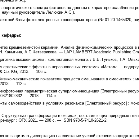
еренко М.А.);
 энергетического спектра фотонов по данным о характере ослабления ре
, научный руководитель Лелюхин А.С.).
ментной базы фотоэлектронных трансформаторов» (№ 01.20.1465320, нау
 кафедры:
интез кремнеземистой керамики. Анализ физико-химических процессов в 
Н. Каныгина, А.Г. Четверикова. — LAP LAMBERT Academic Publishing Gm
дагогика высшей школы : коллективная моногр. / В.В. Гуньков, Т.А. Ольх
инергетические эффекты в неравновесных системах «Металл — водоро
& Co. KG, 2013. — 106 с.
 Физико-механические показатели процесса смешивания в смесителях : м
2013. — 112 с.
рехфотонная параметрическая суперлюминесценция [Электронный ресурс] 
0321802832. — 2018. — 114 с.
кты самовоздействия в условиях резонанса [Электронный ресурс] : моног
. Структурные трансформации в оксидах, составляющих природные глины
енбург : ОГУ, 2021. — 208 с. — ISBN 978-5-7410-2621-2.
ренко защитила диссертацию на соискание ученой степени кандидата пе