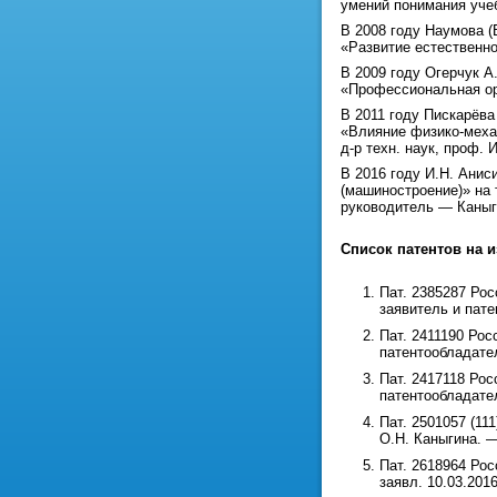
умений понимания учеб
В 2008 году Наумова (
«Развитие естественно
В 2009 году Огерчук А
«Профессиональная ори
В 2011 году Пискарёва
«Влияние физико-меха
д-р техн. наук, проф. 
В 2016 году И.Н. Анис
(машиностроение)» на
руководитель — Каныги
Список патентов на и
Пат. 2385287 Рос
заявитель и пате
Пат. 2411190 Рос
патентообладател
Пат. 2417118 Рос
патентообладател
Пат. 2501057 (11
О.Н. Каныгина. —
Пат. 2618964 Рос
заявл. 10.03.2016