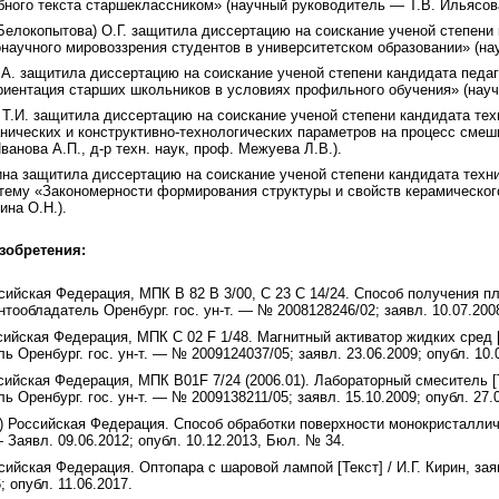
ного текста старшеклассником» (научный руководитель — Т.В. Ильясов
Белокопытова) О.Г. защитила диссертацию на соискание ученой степени 
научного мировоззрения студентов в университетском образовании» (нау
.А. защитила диссертацию на соискание ученой степени кандидата педаг
ентация старших школьников в условиях профильного обучения» (научн
 Т.И. защитила диссертацию на соискание ученой степени кандидата техн
нических и конструктивно-технологических параметров на процесс сме
Иванова А.П., д-р техн. наук, проф. Межуева Л.В.).
ина защитила диссертацию на соискание ученой степени кандидата техн
 тему «Закономерности формирования структуры и свойств керамическог
на О.Н.).
зобретения:
сийская Федерация, МПК В 82 В 3/00, С 23 С 14/24. Способ получения пл
нтообладатель Оренбург. гос. ун-т. — № 2008128246/02; заявл. 10.07.2008
сийская Федерация, МПК С 02 F 1/48. Магнитный активатор жидких сред [Т
ь Оренбург. гос. ун-т. — № 2009124037/05; заявл. 23.06.2009; опубл. 10.0
сийская Федерация, МПК В01F 7/24 (2006.01). Лабораторный смеситель [Т
ь Оренбург. гос. ун-т. — № 2009138211/05; заявл. 15.10.2009; опубл. 27.
1) Российская Федерация. Способ обработки поверхности монокристалличе
 Заявл. 09.06.2012; опубл. 10.12.2013, Бюл. № 34.
сийская Федерация. Оптопара с шаровой лампой [Текст] / И.Г. Кирин, за
; опубл. 11.06.2017.