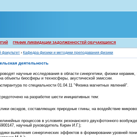
ЯТИЙ
ГРАФИК ЛИКВИДАЦИИ ЗАДОЛЖЕННОСТЕЙ ОБУЧАЮЩИХСЯ
й факультет
›
Кафедра физики и методики преподавания физики
ельская деятельность
роводят научные исследования в области синергетики, физики керамик,
на объекты биосферы и техносферы, акустической эмиссии.
спирантура по специальности 01.04.11 "Физика магнитных явлений".
средоточено на разработке шести инициативных тем:
клики оксидов, составляющих природные глины, на воздействие микров
елинейных процессов в условиях резонансного двухфотонного возбужден
900147, научный руководитель Кирин И.Г.);
одики выявления синергических эффектов в формировании уровней пони