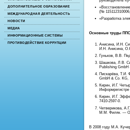
руководитель Куч
ДОПОЛНИТЕЛЬНОЕ ОБРАЗОВАНИЕ
«Восстановление
(№ 115112310006
МЕЖДУНАРОДНАЯ ДЕЯТЕЛЬНОСТЬ
«Разработка эле
НОВОСТИ
МЕДИА
Основные труды ППС
ИНФОРМАЦИОННЫЕ СИСТЕМЫ
ПРОТИВОДЕЙСТВИЕ КОРРУПЦИИ
Анисина, И.Н. С
И.Н. Анисина, О.
Гуньков, В.В. Пе
Шашкова, Л.В. С
Publishing GmbH 
Пискарёва, Т.И.
GmbH & Co. KG, 
Кирин, И.Г. Четы
Информрегистре 
Кирин, И.Г. Эффе
7410-2597-0.
Четверикова, А.Г
М.М. Филяк. — Ор
В 2008 году М.А. Куче