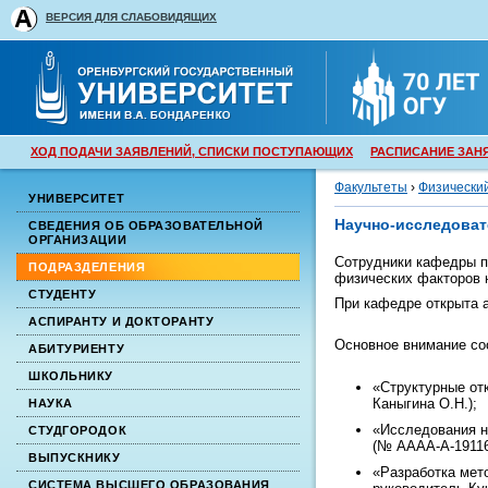
ВЕРСИЯ ДЛЯ СЛАБОВИДЯЩИХ
ХОД ПОДАЧИ ЗАЯВЛЕНИЙ, СПИСКИ ПОСТУПАЮЩИХ
РАСПИСАНИЕ ЗАН
Факультеты
›
Физически
УНИВЕРСИТЕТ
Научно-исследоват
СВЕДЕНИЯ ОБ ОБРАЗОВАТЕЛЬНОЙ
ОРГАНИЗАЦИИ
Сотрудники кафедры п
ПОДРАЗДЕЛЕНИЯ
физических факторов 
СТУДЕНТУ
При кафедре открыта а
АСПИРАНТУ И ДОКТОРАНТУ
Основное внимание со
АБИТУРИЕНТУ
ШКОЛЬНИКУ
«Структурные от
Каныгина О.Н.);
НАУКА
«Исследования н
СТУДГОРОДОК
(№ АААА-А-19116
ВЫПУСКНИКУ
«Разработка мет
СИСТЕМА ВЫСШЕГО ОБРАЗОВАНИЯ