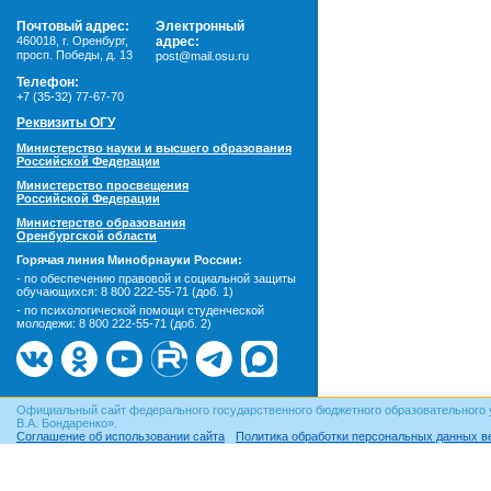
Почтовый адрес:
Электронный
460018
,
г. Оренбург,
адрес:
просп. Победы, д. 13
post@mail.osu.ru
Телефон:
+7 (35-32) 77-67-70
Реквизиты ОГУ
Министерство науки и высшего образования
Российской Федерации
Министерство просвещения
Российской Федерации
Министерство образования
Оренбургской области
Горячая линия Минобрнауки России:
- по обеспечению правовой и социальной защиты
обучающихся:
8 800 222-55-71 (доб. 1)
- по психологической помощи студенческой
молодежи:
8 800 222-55-71 (доб. 2)
Официальный сайт федерального государственного бюджетного образовательного 
В.А. Бондаренко».
Соглашение об использовании сайта
Политика обработки персональных данных в
© ОГУ, 1999–2026. При использовании материалов сайта
гиперссылка
обязательна!