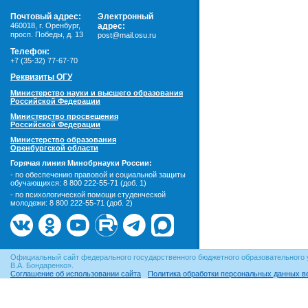
Почтовый адрес:
Электронный
460018
,
г. Оренбург,
адрес:
просп. Победы, д. 13
post@mail.osu.ru
Телефон:
+7 (35-32) 77-67-70
Реквизиты ОГУ
Министерство науки и высшего образования
Российской Федерации
Министерство просвещения
Российской Федерации
Министерство образования
Оренбургской области
Горячая линия Минобрнауки России:
- по обеспечению правовой и социальной защиты
обучающихся:
8 800 222-55-71 (доб. 1)
- по психологической помощи студенческой
молодежи:
8 800 222-55-71 (доб. 2)
Официальный сайт федерального государственного бюджетного образовательного 
В.А. Бондаренко».
Соглашение об использовании сайта
Политика обработки персональных данных в
© ОГУ, 1999–2026. При использовании материалов сайта
гиперссылка
обязательна!