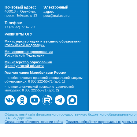
Почтовый адрес:
Электронный
460018
,
г. Оренбург,
адрес:
просп. Победы, д. 13
post@mail.osu.ru
Телефон:
+7 (35-32) 77-67-70
Реквизиты ОГУ
Министерство науки и высшего образования
Российской Федерации
Министерство просвещения
Российской Федерации
Министерство образования
Оренбургской области
Горячая линия Минобрнауки России:
- по обеспечению правовой и социальной защиты
обучающихся:
8 800 222-55-71 (доб. 1)
- по психологической помощи студенческой
молодежи:
8 800 222-55-71 (доб. 2)
Официальный сайт федерального государственного бюджетного образовательного 
В.А. Бондаренко».
Соглашение об использовании сайта
Политика обработки персональных данных в
© ОГУ, 1999–2026. При использовании материалов сайта
гиперссылка
обязательна!