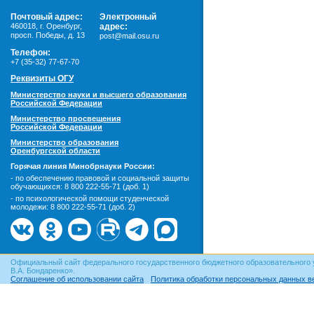
Почтовый адрес:
Электронный
460018
,
г. Оренбург,
адрес:
просп. Победы, д. 13
post@mail.osu.ru
Телефон:
+7 (35-32) 77-67-70
Реквизиты ОГУ
Министерство науки и высшего образования
Российской Федерации
Министерство просвещения
Российской Федерации
Министерство образования
Оренбургской области
Горячая линия Минобрнауки России:
- по обеспечению правовой и социальной защиты
обучающихся:
8 800 222-55-71 (доб. 1)
- по психологической помощи студенческой
молодежи:
8 800 222-55-71 (доб. 2)
Официальный сайт федерального государственного бюджетного образовательного 
В.А. Бондаренко».
Соглашение об использовании сайта
Политика обработки персональных данных в
© ОГУ, 1999–2026. При использовании материалов сайта
гиперссылка
обязательна!