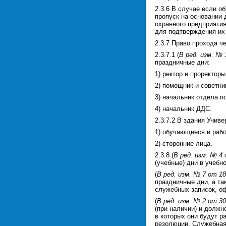
2.3.6 В случае если о
пропуск на основании 
охранного предприятия
для подтверждения их
2.3.7 Право прохода ч
2.3.7.1 (
В ред. изм. № 
праздничные дни:
1) ректор и проректоры
2) помощник и советни
3) начальник отдела п
4) начальник ДДС.
2.3.7.2 В здания Униве
1) обучающиеся и рабо
2) сторонние лица.
2.3.8 (
В ред. изм. № 4 
(учебные) дни в учебно
(
В ред. изм. № 7 от 18
праздничные дни, а та
служебных записок, о
(
В ред. изм. № 2 от 30
(при наличии) и должно
в которых они будут р
резолюции. Служебная