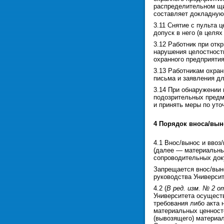
распределительном щи
составляет докладную 
3.11 Снятие с пульта
допуск в него (в целях
3.12 Работник при отк
нарушения целостности
охранного предприяти
3.13 Работникам охран
письма и заявления дл
3.14 При обнаружении
подозрительных предм
и принять меры по уто
4 Порядок вноса/вын
4.1 Внос/вынос и ввоз
(далее — материальны
сопроводительных док
Запрещается внос/выно
руководства Универси
4.2 (
В ред. изм. № 2 о
Университета осуществ
требования либо акта
материальных ценносте
(вывозящего) материал