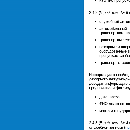
изъятие пропуск
2.4.2 (
В ред. изм. № 8 
служебный автом
автомобильный т
транспортного п
транспортные ср
пожарные и авар
оборудованные з
пропускаются бе
транспорт сторо
Информация о необход
дежурного дежурно-ди
доводит информацию о
предприятия и фиксир
дата, время;
ФИО должностног
марка и государс
2.4.3 (
В ред. изм. № 4 
служебной записки (
пр