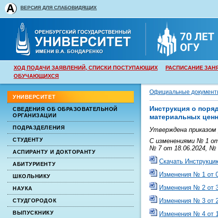
ВЕРСИЯ ДЛЯ СЛАБОВИДЯЩИХ
ХОД ПОДАЧИ ЗАЯВЛЕНИЙ, СПИСКИ ПОСТУПАЮЩИХ
РАСПИСАНИЕ ЗАН
ОБУЧАЮЩИХСЯ
Официальные документ
УНИВЕРСИТЕТ
Инструкция о поряд
СВЕДЕНИЯ ОБ ОБРАЗОВАТЕЛЬНОЙ
ОРГАНИЗАЦИИ
материальных цен
ПОДРАЗДЕЛЕНИЯ
Утверждена приказом 
СТУДЕНТУ
С изменениями № 1 от 
№ 7 от 18.06.2024, № 
АСПИРАНТУ И ДОКТОРАНТУ
Скачать Инструкци
АБИТУРИЕНТУ
Изменения № 1 от 0
ШКОЛЬНИКУ
Изменения № 2 от 3
НАУКА
Изменения № 3 от 2
СТУДГОРОДОК
ВЫПУСКНИКУ
Изменения № 4 от 1