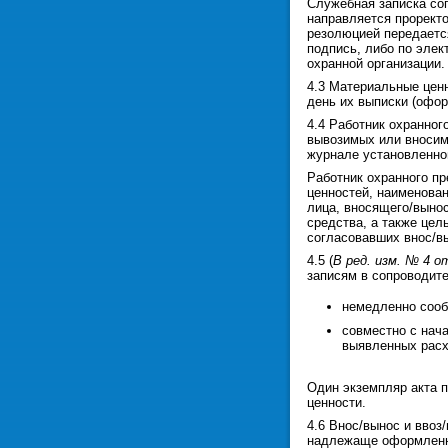
Служебная записка сог
направляется прорект
резолюцией передается
подпись, либо по элек
охранной организации.
4.3 Материальные цен
день их выписки (офор
4.4 Работник охранног
вывозимых или вносим
журнале установленно
Работник охранного п
ценностей, наименован
лица, вносящего/выно
средства, а также цел
согласовавших внос/в
4.5 (
В ред. изм. № 4 от
записям в сопроводите
немедленно сооб
совместно с нач
выявленных рас
Один экземпляр акта 
ценности.
4.6 Внос/вынос и ввоз
надлежаще оформленн