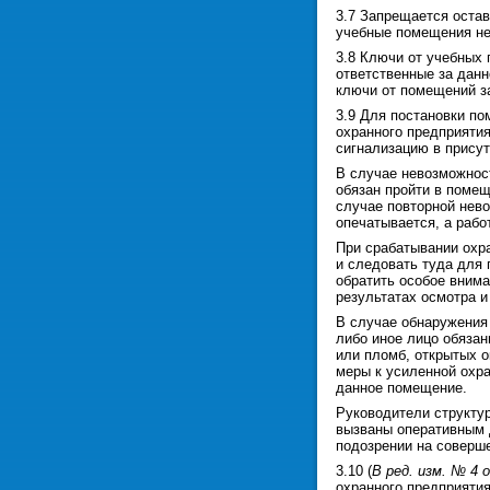
3.7 Запрещается остав
учебные помещения не 
3.8 Ключи от учебных 
ответственные за дан
ключи от помещений з
3.9 Для постановки по
охранного предприяти
сигнализацию в прису
В случае невозможнос
обязан пройти в помещ
случае повторной нев
опечатывается, а раб
При срабатывании охра
и следовать туда для 
обратить особое внима
результатах осмотра 
В случае обнаружения 
либо иное лицо обяза
или пломб, открытых о
меры к усиленной охра
данное помещение.
Руководители структур
вызваны оперативным 
подозрении на соверше
3.10 (
В ред. изм. № 4 
охранного предприяти