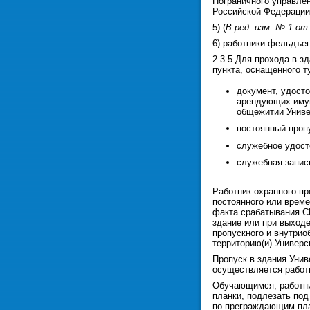
Пограничного управле
Российской Федерации 
5) (
В ред. изм. № 1 от 
6) работники фельдъег
2.3.5 Для прохода в з
пункта, оснащенного 
документ, удост
арендующих имущ
общежитии Униве
постоянный проп
служебное удост
служебная запис
Работник охранного пр
постоянного или врем
факта срабатывания СК
здание или при выход
пропускного и внутрио
территорию(и) Универс
Пропуск в здания Уни
осуществляется работ
Обучающимся, работни
планки, подлезать по
по преграждающим пла