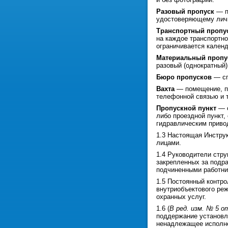
Разовый пропуск
— п
удостоверяющему лично
Транспортный пропу
на каждое транспортно
ограничивается календ
Материальный пропу
разовый (однократный)
Бюро пропусков
— сп
Вахта
— помещение, пр
телефонной связью и 
Пропускной пункт
— о
либо проездной пункт
гидравлическим привод
1.3 Настоящая Инстру
лицами.
1.4 Руководители стру
закрепленных за подр
подчиненными работни
1.5 Постоянный контр
внутриобъектового реж
охранных услуг.
1.6 (
В ред. изм. № 5 от
поддержание установл
ненадлежащее исполне