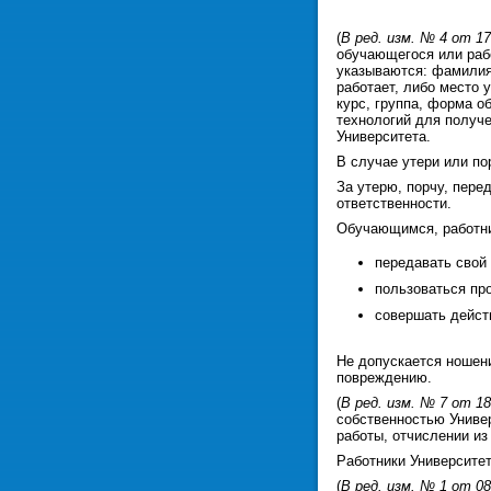
(
В ред. изм. № 4 от 17
обучающегося или рабо
указываются: фамилия,
работает, либо место 
курс, группа, форма о
технологий для получ
Университета.
В случае утери или по
За утерю, порчу, пере
ответственности.
Обучающимся, работни
передавать свой
пользоваться про
совершать дейст
Не допускается ношени
повреждению.
(
В ред. изм. № 7 от 18
собственностью Универ
работы, отчислении из 
Работники Университет
(
В ред. изм. № 1 от 08