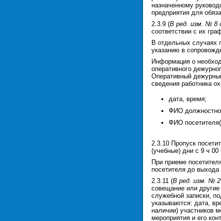
назначенному руководс
предприятия для обяза
2.3.9 (
В ред. изм. № 8 
соответствии с их гра
В отдельных случаях п
указанию в сопровожде
Информация о необход
оперативного дежурно
Оперативный дежурный
сведения работника о
дата, время;
ФИО должностного
ФИО посетителя(-
2.3.10 Пропуск посети
(учебные) дни с 9 ч 0
При приеме посетителя
посетителя до выхода 
2.3.11 (
В ред. изм. № 2
совещание или другие
служебной записки, п
указываются: дата, вр
наличии) участников м
мероприятия и его кон