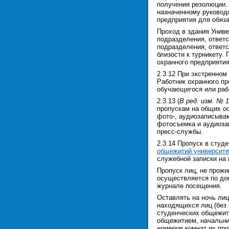
получения резолюции.
назначенному руководс
предприятия для обяза
Проход в здания Униве
подразделения, ответс
подразделения, ответс
близости к турникету.
охранного предприятия
2.3.12 При экстренном
Работник охранного пр
обучающегося или рабо
2.3.13 (
В ред. изм. № 1
пропускам на общих о
фото-, аудиозаписываю
фотосъемка и аудиозап
пресс-службы.
2.3.14 Пропуск в студ
общежитий университе
служебной записки на 
Пропуск лиц, не прож
осуществляется по док
журнале посещения.
Оставлять на ночь ли
находящихся лиц (без 
студенческих общежит
общежитием, начальник
номеров комнат их пр