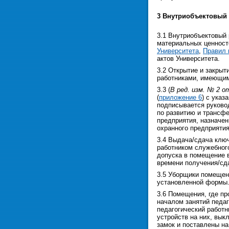
3 Внутриобъектовый
3.1 Внутриобъектовый
материальных ценност
Университета
,
Правил 
актов Университета.
3.2 Открытие и закры
работниками, имеющим
3.3 (
В ред. изм. № 2 о
(
приложение 6
) с указ
подписывается руково
по развитию и трансфе
предприятия, назначен
охранного предприятия
3.4 Выдача/сдача клю
работником служебного
допуска в помещение 
времени получения/сда
3.5 Уборщики помещен
установленной формы
3.6 Помещения, где пр
началом занятий педаг
педагогический работн
устройств на них, вык
замок и поставлены на