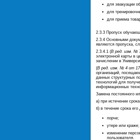
для эвакуации о
для тренировочн
для приема това
2.3.3 Пропуск обучающ
2.3.4 Основными доку
являются пропуска, с
2.3.4.1 (
В ред. изм. № 
электронной карты в ц
зачислении в Универси
(
В ред. изм. № 4 от 17
организаций, посещаю
данных структурных по
технологий для получе
информационных техно
Замена постоянного ил
а) при истечении срока
б) в течение срока его
порче;
утере или краже;
изменении персо
пользователя.