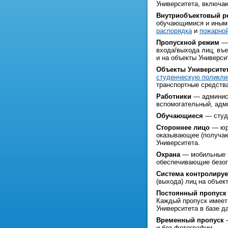
Университета, включаю
Внутриобъектовый р
обучающимися и иными
распорядка
и
пожарной
Пропускной режим
— 
входа/выхода лиц, въе
и на объекты Универси
Объекты Университе
студенческую поликли
транспортные средств
Работники
— админист
вспомогательный, адми
Обучающиеся
— студе
Стороннее лицо
— юри
оказывающее (получаю
Университета.
Охрана
— мобильные г
обеспечивающие безоп
Система контролируе
(выхода) лиц на объек
Постоянный пропуск
Каждый пропуск имеет
Университета в базе д
Временный пропуск
—
и без фотографии.