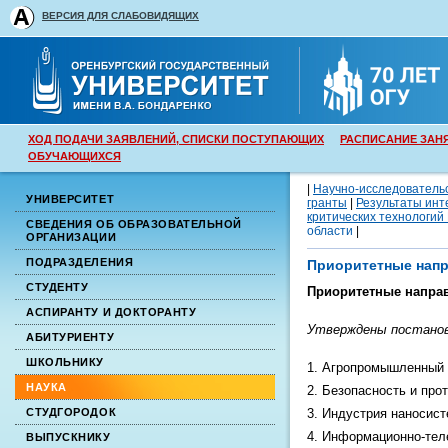
ВЕРСИЯ ДЛЯ СЛАБОВИДЯЩИХ
ХОД ПОДАЧИ ЗАЯВЛЕНИЙ, СПИСКИ ПОСТУПАЮЩИХ
РАСПИСАНИЕ ЗАН
ОБУЧАЮЩИХСЯ
|
Научно-исследователь
УНИВЕРСИТЕТ
гранты
|
Результаты инт
критических технологий
СВЕДЕНИЯ ОБ ОБРАЗОВАТЕЛЬНОЙ
области
|
ОРГАНИЗАЦИИ
ПОДРАЗДЕЛЕНИЯ
Приоритетные напр
СТУДЕНТУ
Приоритетные направ
АСПИРАНТУ И ДОКТОРАНТУ
Утверждены постановл
АБИТУРИЕНТУ
ШКОЛЬНИКУ
1. Агропромышленный 
НАУКА
2. Безопасность и про
СТУДГОРОДОК
3. Индустрия наносист
4. Информационно-тел
ВЫПУСКНИКУ