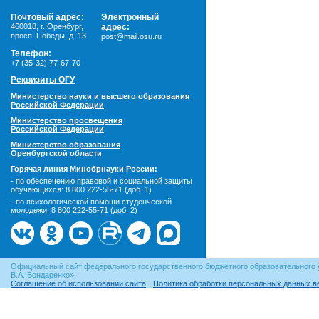
Почтовый адрес:
Электронный
460018
,
г. Оренбург,
адрес:
просп. Победы, д. 13
post@mail.osu.ru
Телефон:
+7 (35-32) 77-67-70
Реквизиты ОГУ
Министерство науки и высшего образования
Российской Федерации
Министерство просвещения
Российской Федерации
Министерство образования
Оренбургской области
Горячая линия Минобрнауки России:
- по обеспечению правовой и социальной защиты
обучающихся:
8 800 222-55-71 (доб. 1)
- по психологической помощи студенческой
молодежи:
8 800 222-55-71 (доб. 2)
Официальный сайт федерального государственного бюджетного образовательного 
В.А. Бондаренко».
Соглашение об использовании сайта
Политика обработки персональных данных в
© ОГУ, 1999–2026. При использовании материалов сайта
гиперссылка
обязательна!