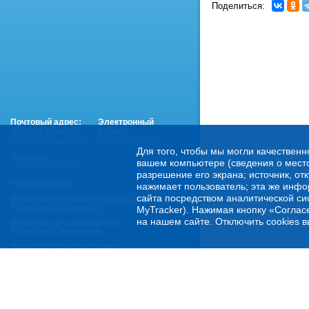
Поделиться:
Почтовый адрес:
Электронный
460018
,
г. Оренбург,
адрес:
просп. Победы, д. 13
post@mail.osu.ru
Для того, чтобы мы могли качественн
Телефон:
вашем компьютере (сведения о местоп
+7 (35-32) 77-67-70
разрешение его экрана; источник, от
Реквизиты ОГУ
нажимает пользователь; эта же инфо
сайта посредством аналитической си
Министерство науки и высшего образования
Российской Федерации
MyTracker). Нажимая кнопку «Соглас
на нашем сайте. Отключить cookies в
Министерство просвещения
Российской Федерации
Министерство образования
Оренбургской области
Горячая линия Минобрнауки России:
- по обеспечению правовой и социальной защиты
обучающихся:
8 800 222-55-71 (доб. 1)
- по психологической помощи студенческой