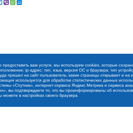
о предоставить вам услуги, мы используем cookies, которые сохра
оложении; ip-адрес; тип, язык, версия ОС и браузера; тип устройс
куда пришел на сайт пользователь; какие страницы открывает и на 
рмация используется для обработки статистических данных испол
стемы «Спутник», интернет-сервиса Яндекс.Метрика и сервиса ана
ен», вы подтверждаете то, что вы проинформированы об использов
ы можете в настройках своего браузера.