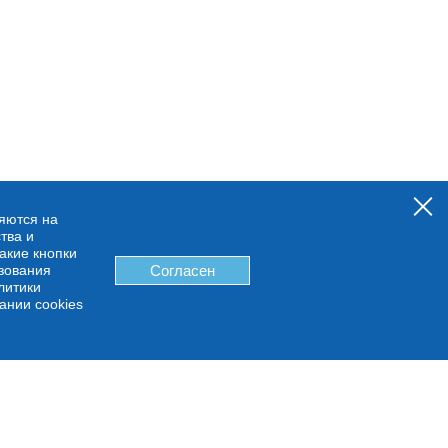
няются на
тва и
какие кнопки
ьзования
Согласен
литики
ании cookies