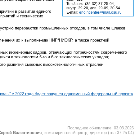
Тел./факс: (35-32) 37-25-04,
внутр. 29-20, доп. 29-09, 20-54
риятий в развитии единого
E-mail:
engincenter@mail.osu.ru
приятий и технических
дустрию переработки промышленных отходов, в том числе шлаков
лечения их к выполнению НИР/НИОКР, а также проектной
нных инженерных кадров, отвечающих потребностям современного
хся к технологиям 5-го и 6-го технологических укладов;
ного развития смежных высокотехнологичных отраслей
колы” с 2022 года будет запущен одноименный федеральный проект»
Последнее обновление: 03.03.2026
Сергей Валентинович
, инжиниринговый центр, директор (тел.37-25-04)