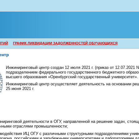
ЯТИЙ
ГРАФИК ЛИКВИДАЦИИ ЗАДОЛЖЕННОСТЕЙ ОБУЧАЮЩИХСЯ
ентр
Инжиниринговый центр создан 12 июля 2021 г. (приказ от 12.07.2021 
подразделением федерального государственного бюджетного образо
высшего образования «Оренбургский государственный университет».
Инжиниринговый центр осуществляет деятельность на основании реш
25 июня 2021 г.
иниринговой деятельности в ОГУ, направленной на решение задач, стоя
чными отраслями промышленности;
имодействия ИЦ ОГУ с различными структурными подразделениями унив
егиона, российскими и зарубежными университетами и лабораториями д