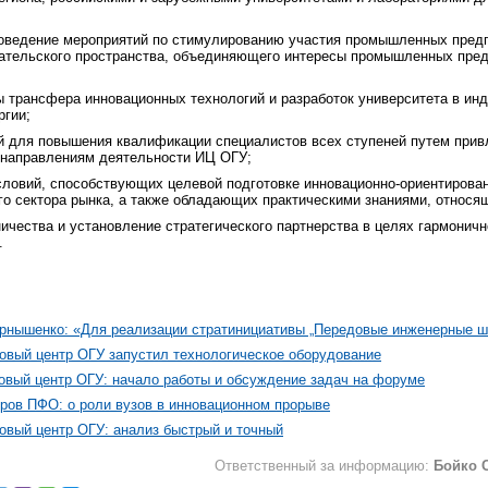
роведение мероприятий по стимулированию участия промышленных предп
ательского пространства, объединяющего интересы промышленных пред
ы трансфера инновационных технологий и разработок университета в ин
ргии;
й для повышения квалификации специалистов всех ступеней путем прив
 направлениям деятельности ИЦ ОГУ;
ловий, способствующих целевой подготовке инновационно-ориентирова
о сектора рынка, а также обладающих практическими знаниями, относящи
ничества и установление стратегического партнерства в целях гармонич
.
ернышенко: «Для реализации стратинициативы „Передовые инженерные ш
говый центр ОГУ запустил технологическое оборудование
говый центр ОГУ: начало работы и обсуждение задач на форуме
оров ПФО: о роли вузов в инновационном прорыве
овый центр ОГУ: анализ быстрый и точный
Ответственный за информацию:
Бойко 