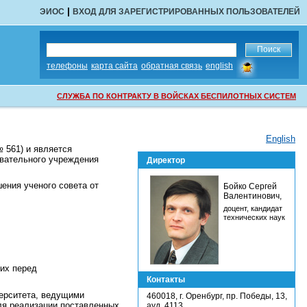
|
ЭИОС
ВХОД ДЛЯ ЗАРЕГИСТРИРОВАННЫХ ПОЛЬЗОВАТЕЛЕЙ
сообщить
телефоны
карта сайта
обратная связь
english
об
ошибке
СЛУЖБА ПО КОНТРАКТУ В ВОЙСКАХ БЕСПИЛОТНЫХ СИСТЕМ
English
№ 561) и является
вательного учреждения
Директор
ения ученого совета от
Бойко Сергей
Валентинович,
доцент, кандидат
технических наук
щих перед
Контакты
ерситета, ведущими
460018, г. Оренбург, пр. Победы, 13,
ля реализации поставленных
ауд. 4113