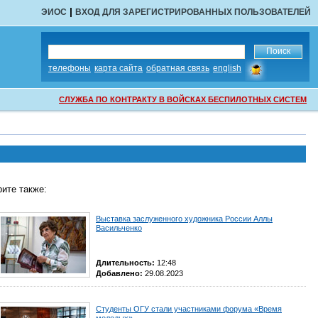
|
ЭИОС
ВХОД ДЛЯ ЗАРЕГИСТРИРОВАННЫХ ПОЛЬЗОВАТЕЛЕЙ
сообщить
телефоны
карта сайта
обратная связь
english
об
ошибке
СЛУЖБА ПО КОНТРАКТУ В ВОЙСКАХ БЕСПИЛОТНЫХ СИСТЕМ
ите также:
Выставка заслуженного художника России Аллы
Васильченко
Длительность:
12:48
Добавлено:
29.08.2023
Студенты ОГУ стали участниками форума «Время