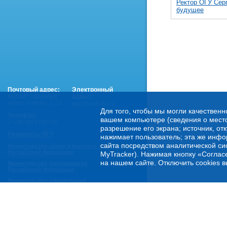
Ректор ОГУ Сер
будущее
Почтовый адрес:
Электронный
460018
,
г. Оренбург,
адрес:
просп. Победы, д. 13
post@mail.osu.ru
Для того, чтобы мы могли качественн
Телефон:
вашем компьютере (сведения о местоп
+7 (35-32) 77-67-70
разрешение его экрана; источник, от
Реквизиты ОГУ
нажимает пользователь; эта же инфо
сайта посредством аналитической си
Министерство науки и высшего образования
Российской Федерации
MyTracker). Нажимая кнопку «Соглас
на нашем сайте. Отключить cookies в
Министерство просвещения
Российской Федерации
Министерство образования
Оренбургской области
Горячая линия Минобрнауки России:
- по обеспечению правовой и социальной защиты
обучающихся:
8 800 222-55-71 (доб. 1)
- по психологической помощи студенческой