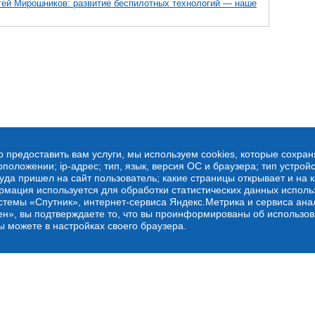
гей Мирошников: развитие беспилотных технологий — наше
о предоставить вам услуги, мы используем cookies, которые сохра
оложении; ip-адрес; тип, язык, версия ОС и браузера; тип устройс
куда пришел на сайт пользователь; какие страницы открывает и на 
рмация используется для обработки статистических данных испол
стемы «Спутник», интернет-сервиса Яндекс.Метрика и сервиса ана
ен», вы подтверждаете то, что вы проинформированы об использов
ы можете в настройках своего браузера.