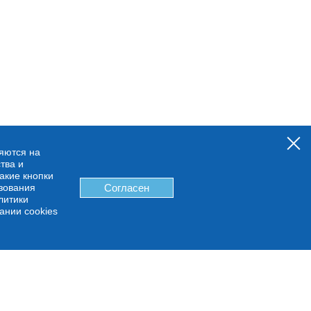
няются на
тва и
какие кнопки
ьзования
Согласен
литики
ании cookies