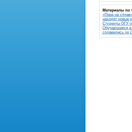
Материалы по 
«Пора на сплав»
находят новые 
Студенты ОГУ п
Обучающиеся в 
сплавились по 